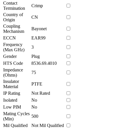
Contact
Crimp
Termination
Country of
CN
Origin
Coupling
Bayonet
Mechanism
ECCN
EAR99
Frequency
3
(Max GHz)
Gender
Plug
HTS Code
8536.69.4010
Impedance
75
(Ohms)
Insulator
PTFE
Material
IP Rating
Not Rated
Isolated
No
Low PIM
No
Mating Cycles
500
(Min)
Mil Qualified
Not Mil Qualified