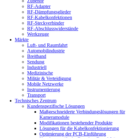
Zubehör
RF-Adapter
RF-Dämpfungsglieder
RF-Kabelkonfektionen
RF-Steckverbinder
RF-Abschlusswiderstände
Werkzeuge
Märkte
Luft- und Raumfahrt
Automobilindustrie
Breitband
Sendung
Industriell
Medizinische
Militär & Verteidigung
Mobile Netzwerke
Instrumentierung
Transport
Technisches Zentrum
Kundenspezifische Lösungen
Maßgeschneiderte Verbindungslösungen für
Kameramodule
Modifikationen bestehender Produkte
Lösungen für die Kabelkonfektionierung
Optimierung der PCB-Einführung