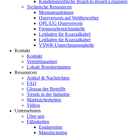
Kundenspezifische Board-to-Board-Lösungen
Technische Ressourcen
Montageanleitung
Querverweis auf Wettbewerber
QPL/UG Querverweis
Frequenzbereichstabelle
Leitfaden für Koaxialkabel
Leitfaden für Koaxialkabel
VSWR-Umrechnungstabelle
Kontakt
Kontakt
Vertriebspartner
Lokale Repräsentanten
Ressourcen
Artikel & Nachrichten
FAQ
Glossar der Begriffe
Trends in der Industrie
Marktsicherheiten
Videos
Unternehmen
Über uns
Fähigkeiten
Engineering
Manufacturing