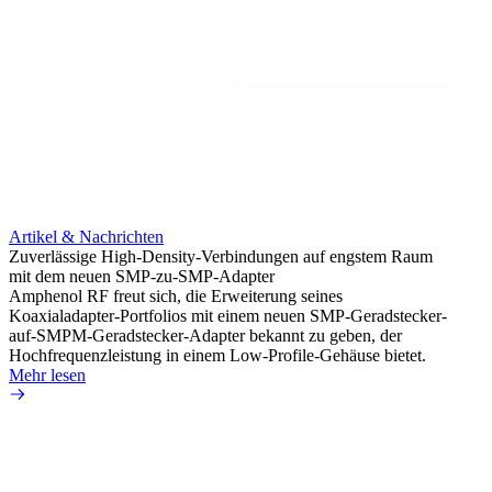
Artikel & Nachrichten
Artik
Zuverlässige High-Density-Verbindungen auf engstem Raum
Anti-
mit dem neuen SMP-zu-SMP-Adapter
Instal
Amphenol RF freut sich, die Erweiterung seines
Amphen
Koaxialadapter-Portfolios mit einem neuen SMP-Geradstecker-
SMA-P
auf-SMPM-Geradstecker-Adapter bekannt zu geben, der
Lötste
Hochfrequenzleistung in einem Low-Profile-Gehäuse bietet.
Mehr 
Mehr lesen