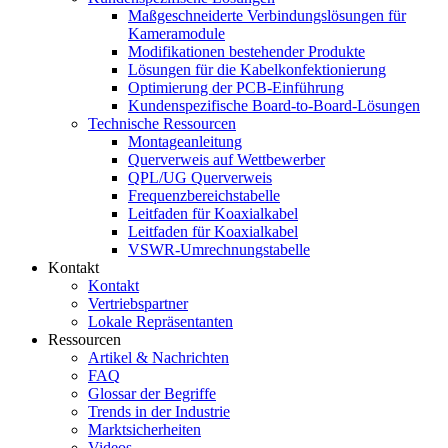
Maßgeschneiderte Verbindungslösungen für
Kameramodule
Modifikationen bestehender Produkte
Lösungen für die Kabelkonfektionierung
Optimierung der PCB-Einführung
Kundenspezifische Board-to-Board-Lösungen
Technische Ressourcen
Montageanleitung
Querverweis auf Wettbewerber
QPL/UG Querverweis
Frequenzbereichstabelle
Leitfaden für Koaxialkabel
Leitfaden für Koaxialkabel
VSWR-Umrechnungstabelle
Kontakt
Kontakt
Vertriebspartner
Lokale Repräsentanten
Ressourcen
Artikel & Nachrichten
FAQ
Glossar der Begriffe
Trends in der Industrie
Marktsicherheiten
Videos