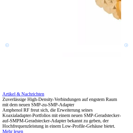
Artikel & Nachrichten
Artik
Zuverlässige High-Density-Verbindungen auf engstem Raum
Optim
mit dem neuen SMP-zu-SMP-Adapter
für k
Amphenol RF freut sich, die Erweiterung seines
Amphe
Koaxialadapter-Portfolios mit einem neuen SMP-Geradstecker-
Produk
auf-SMPM-Geradstecker-Adapter bekannt zu geben, der
RG-17
Hochfrequenzleistung in einem Low-Profile-Gehäuse bietet.
Mehr 
Mehr lesen