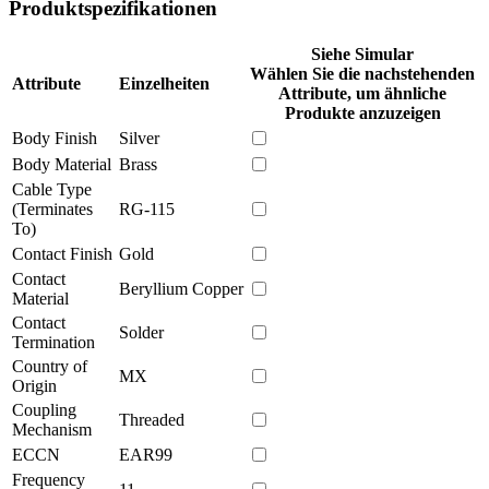
Produktspezifikationen
Siehe Simular
Wählen Sie die nachstehenden
Attribute
Einzelheiten
Attribute, um ähnliche
Produkte anzuzeigen
Body Finish
Silver
Body Material
Brass
Cable Type
(Terminates
RG-115
To)
Contact Finish
Gold
Contact
Beryllium Copper
Material
Contact
Solder
Termination
Country of
MX
Origin
Coupling
Threaded
Mechanism
ECCN
EAR99
Frequency