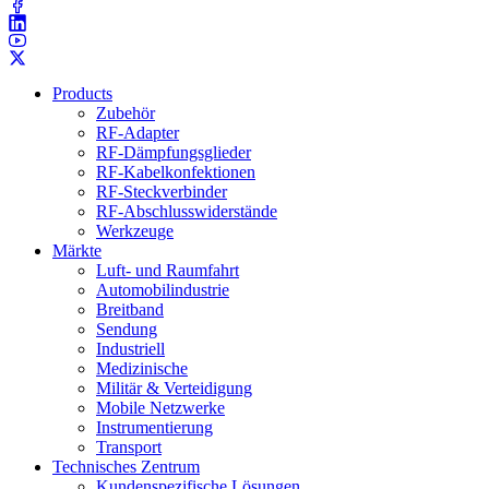
Products
Zubehör
RF-Adapter
RF-Dämpfungsglieder
RF-Kabelkonfektionen
RF-Steckverbinder
RF-Abschlusswiderstände
Werkzeuge
Märkte
Luft- und Raumfahrt
Automobilindustrie
Breitband
Sendung
Industriell
Medizinische
Militär & Verteidigung
Mobile Netzwerke
Instrumentierung
Transport
Technisches Zentrum
Kundenspezifische Lösungen