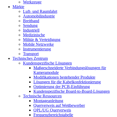
Werkzeuge
Märkte
Luft- und Raumfahrt
Automobilindustrie
Breitband
Sendung
Industriell
Medizinische
Militär & Verteidigung
Mobile Netzwerke
Instrumentierung
Transport
Technisches Zentrum
Kundenspezifische Lösungen
Maßgeschneiderte Verbindungslösungen für
Kameramodule
Modifikationen bestehender Produkte
Lösungen für die Kabelkonfektionierung
Optimierung der PCB-Einführung
Kundenspezifische Board-to-Board-Lösungen
Technische Ressourcen
Montageanleitung
Querverweis auf Wettbewerber
QPL/UG Querverweis
Frequenzbereichstabelle