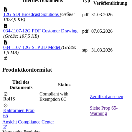
Titel des Dokuments
Typ
Veröffentlichung
12G SDI Broadcast Solutions
(Größe:
pdf
31.03.2026
1023,9 KB)
034-1107-12G PDF Customer Drawing
pdf
07.05.2026
(Größe: 197,5 KB)
034-1107-12G STP 3D Model
(Größe:
stp
31.03.2026
1,5 MB)
Produktkonformität
Titel des
Status
Dokuments
Compliant with
Zertifikat ansehen
RoHS
Exemption 6C
Siehe Prop 65-
Kalifornien Prop
Warnung
65
Ansicht Compliance Center
Verwandte Produkte