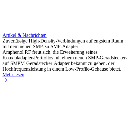
Artikel & Nachrichten
Artik
Zuverlässige High-Density-Verbindungen auf engstem Raum
Anti-
mit dem neuen SMP-zu-SMP-Adapter
Instal
Amphenol RF freut sich, die Erweiterung seines
Amphen
Koaxialadapter-Portfolios mit einem neuen SMP-Geradstecker-
SMA-P
auf-SMPM-Geradstecker-Adapter bekannt zu geben, der
Lötste
Hochfrequenzleistung in einem Low-Profile-Gehäuse bietet.
Mehr 
Mehr lesen