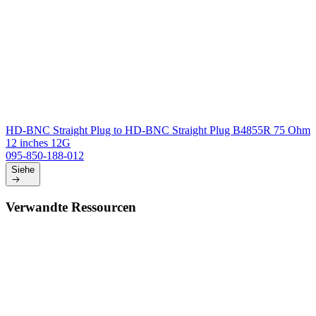
HD-BNC Straight Plug to HD-BNC Straight Plug B4855R 75 Ohm
12 inches 12G
095-850-188-012
Siehe
Verwandte Ressourcen