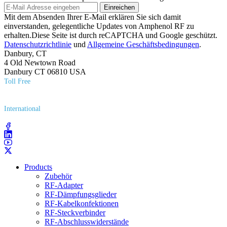
Einreichen
Mit dem Absenden Ihrer E-Mail erklären Sie sich damit
einverstanden, gelegentliche Updates von Amphenol RF zu
erhalten.Diese Seite ist durch reCAPTCHA und Google geschützt.
Datenschutzrichtlinie
und
Allgemeine Geschäftsbedingungen
.
Danbury, CT
4 Old Newtown Road
Danbury CT 06810 USA
Toll Free
(800) 627​-7100
International
(203) 743​-9272
Products
Zubehör
RF-Adapter
RF-Dämpfungsglieder
RF-Kabelkonfektionen
RF-Steckverbinder
RF-Abschlusswiderstände