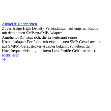
Artikel & Nachrichten
Artik
Zuverlässige High-Density-Verbindungen auf engstem Raum
Anti-
mit dem neuen SMP-zu-SMP-Adapter
Instal
Amphenol RF freut sich, die Erweiterung seines
Amphen
Koaxialadapter-Portfolios mit einem neuen SMP-Geradstecker-
SMA-P
auf-SMPM-Geradstecker-Adapter bekannt zu geben, der
Lötste
Hochfrequenzleistung in einem Low-Profile-Gehäuse bietet.
Mehr 
Mehr lesen