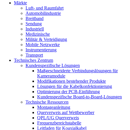
Märkte
Luft- und Raumfahrt
Automobilindustrie
Breitband
Sendung
Industriell
Medizinische
Militär & Verteidigung
Mobile Netzwerke
Instrumentierung
Transport
Technisches Zentrum
Kundenspezifische Lösungen
Maßgeschneiderte Verbindungslösungen für
Kameramodule
Modifikationen bestehender Produkte
Lösungen für die Kabelkonfektionierung
Optimierung der PCB-Einführung
Kundenspezifische Board-to-Board-Lösungen
Technische Ressourcen
Montageanleitung
Querverweis auf Wettbewerber
QPL/UG Querverweis
Frequenzbereichstabelle
Leitfaden für Koaxialkabel