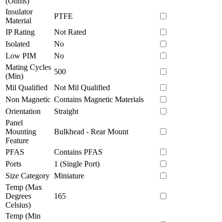
(Ohms)
Insulator
PTFE
Material
IP Rating
Not Rated
Isolated
No
Low PIM
No
Mating Cycles
500
(Min)
Mil Qualified
Not Mil Qualified
Non Magnetic
Contains Magnetic Materials
Orientation
Straight
Panel
Mounting
Bulkhead - Rear Mount
Feature
PFAS
Contains PFAS
Ports
1 (Single Port)
Size Category
Miniature
Temp (Max
Degrees
165
Celsius)
Temp (Min