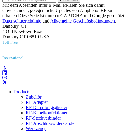
Mit dem Absenden Ihrer E-Mail erklären Sie sich damit
einverstanden, gelegentliche Updates von Amphenol RF zu
erhalten.Diese Seite ist durch reCAPTCHA und Google geschützt.
Datenschutzrichtlinie
und
Allgemeine Geschäftsbedingungen
.
Danbury, CT
4 Old Newtown Road
Danbury CT 06810 USA
Toll Free
(800) 627​-7100
International
(203) 743​-9272
Products
Zubehör
RF-Adapter
RF-Dämpfungsglieder
RF-Kabelkonfektionen
RF-Steckverbinder
RF-Abschlusswiderstände
Werkzeuge