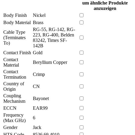
um ähnliche Produkte
anzuzeigen
Body Finish
Nickel
Body Material
Brass
RG-55, RG-142, RG-
Cable Type
223, RG-400, Belden
(Terminates
83242, Times SF-
To)
142B
Contact Finish
Gold
Contact
Beryllium Copper
Material
Contact
Crimp
Termination
Country of
CN
Origin
Coupling
Bayonet
Mechanism
ECCN
EAR99
Frequency
6
(Max GHz)
Gender
Jack
HTS Code
8536.69.4010