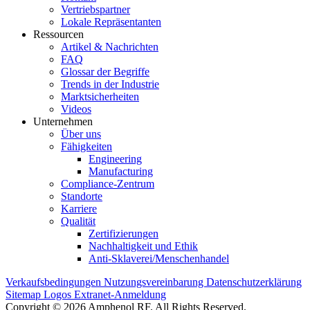
Vertriebspartner
Lokale Repräsentanten
Ressourcen
Artikel & Nachrichten
FAQ
Glossar der Begriffe
Trends in der Industrie
Marktsicherheiten
Videos
Unternehmen
Über uns
Fähigkeiten
Engineering
Manufacturing
Compliance-Zentrum
Standorte
Karriere
Qualität
Zertifizierungen
Nachhaltigkeit und Ethik
Anti-Sklaverei/Menschenhandel
Verkaufsbedingungen
Nutzungsvereinbarung
Datenschutzerklärung
Sitemap
Logos
Extranet-Anmeldung
Copyright © 2026 Amphenol RF. All Rights Reserved.