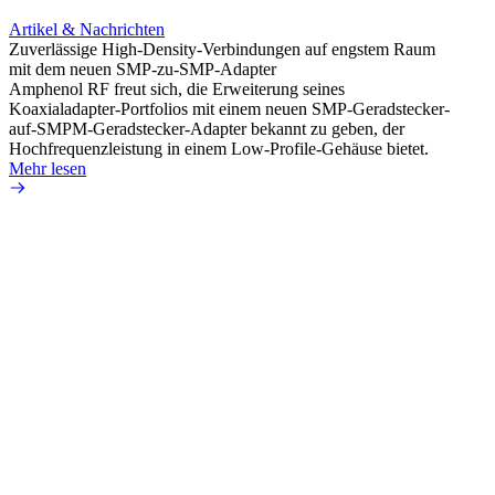
Artikel & Nachrichten
Artik
Zuverlässige High-Density-Verbindungen auf engstem Raum
Anti-
mit dem neuen SMP-zu-SMP-Adapter
Instal
Amphenol RF freut sich, die Erweiterung seines
Amphen
Koaxialadapter-Portfolios mit einem neuen SMP-Geradstecker-
SMA-P
auf-SMPM-Geradstecker-Adapter bekannt zu geben, der
Lötste
Hochfrequenzleistung in einem Low-Profile-Gehäuse bietet.
Mehr 
Mehr lesen