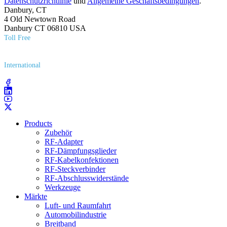
Datenschutzrichtlinie
und
Allgemeine Geschäftsbedingungen
.
Danbury, CT
4 Old Newtown Road
Danbury CT 06810 USA
Toll Free
(800) 627​-7100
International
(203) 743​-9272
Products
Zubehör
RF-Adapter
RF-Dämpfungsglieder
RF-Kabelkonfektionen
RF-Steckverbinder
RF-Abschlusswiderstände
Werkzeuge
Märkte
Luft- und Raumfahrt
Automobilindustrie
Breitband