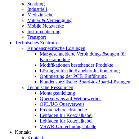
Sendung
Industriell
Medizinische
Militär & Verteidigung
Mobile Netzwerke
Instrumentierung
Transport
Technisches Zentrum
Kundenspezifische Lösungen
Maßgeschneiderte Verbindungslösungen für
Kameramodule
Modifikationen bestehender Produkte
Lösungen für die Kabelkonfektionierung
Optimierung der PCB-Einführung
Kundenspezifische Board-to-Board-Lösungen
Technische Ressourcen
Montageanleitung
Querverweis auf Wettbewerber
QPL/UG Querverweis
Frequenzbereichstabelle
Leitfaden für Koaxialkabel
Leitfaden für Koaxialkabel
VSWR-Umrechnungstabelle
Kontakt
Kontakt