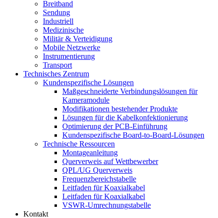
Breitband
Sendung
Industriell
Medizinische
Militär & Verteidigung
Mobile Netzwerke
Instrumentierung
Transport
Technisches Zentrum
Kundenspezifische Lösungen
Maßgeschneiderte Verbindungslösungen für
Kameramodule
Modifikationen bestehender Produkte
Lösungen für die Kabelkonfektionierung
Optimierung der PCB-Einführung
Kundenspezifische Board-to-Board-Lösungen
Technische Ressourcen
Montageanleitung
Querverweis auf Wettbewerber
QPL/UG Querverweis
Frequenzbereichstabelle
Leitfaden für Koaxialkabel
Leitfaden für Koaxialkabel
VSWR-Umrechnungstabelle
Kontakt