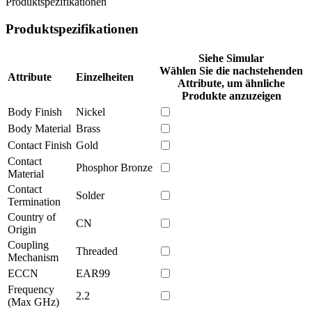
Produktspezifikationen
Produktspezifikationen
Siehe Simular
Wählen Sie die nachstehenden
Attribute
Einzelheiten
Attribute, um ähnliche
Produkte anzuzeigen
Body Finish
Nickel
Body Material
Brass
Contact Finish
Gold
Contact
Phosphor Bronze
Material
Contact
Solder
Termination
Country of
CN
Origin
Coupling
Threaded
Mechanism
ECCN
EAR99
Frequency
2.2
(Max GHz)