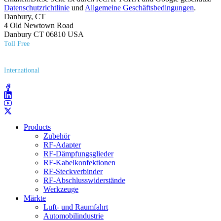
Datenschutzrichtlinie
und
Allgemeine Geschäftsbedingungen
.
Danbury, CT
4 Old Newtown Road
Danbury CT 06810 USA
Toll Free
(800) 627​-7100
International
(203) 743​-9272
Products
Zubehör
RF-Adapter
RF-Dämpfungsglieder
RF-Kabelkonfektionen
RF-Steckverbinder
RF-Abschlusswiderstände
Werkzeuge
Märkte
Luft- und Raumfahrt
Automobilindustrie