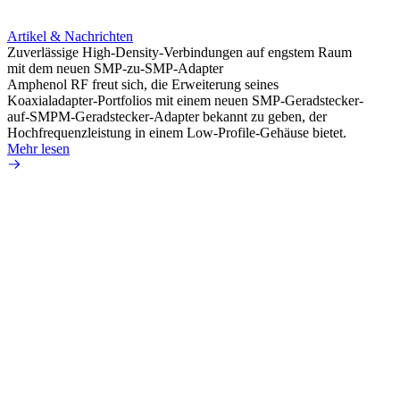
Artikel & Nachrichten
Artik
Zuverlässige High-Density-Verbindungen auf engstem Raum
Unter
mit dem neuen SMP-zu-SMP-Adapter
IP67 
Amphenol RF freut sich, die Erweiterung seines
Amphe
Koaxialadapter-Portfolios mit einem neuen SMP-Geradstecker-
Schnit
auf-SMPM-Geradstecker-Adapter bekannt zu geben, der
mit um
Hochfrequenzleistung in einem Low-Profile-Gehäuse bietet.
Mehr 
Mehr lesen