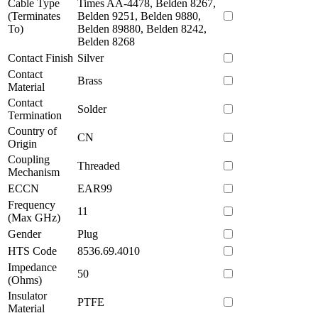
Cable Type
Times AA-4478, Belden 8267,
(Terminates
Belden 9251, Belden 9880,
To)
Belden 89880, Belden 8242,
Belden 8268
Contact Finish
Silver
Contact
Brass
Material
Contact
Solder
Termination
Country of
CN
Origin
Coupling
Threaded
Mechanism
ECCN
EAR99
Frequency
11
(Max GHz)
Gender
Plug
HTS Code
8536.69.4010
Impedance
50
(Ohms)
Insulator
PTFE
Material