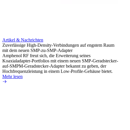
Artikel & Nachrichten
Artik
Zuverlässige High-Density-Verbindungen auf engstem Raum
Anti-
mit dem neuen SMP-zu-SMP-Adapter
Instal
Amphenol RF freut sich, die Erweiterung seines
Amphen
Koaxialadapter-Portfolios mit einem neuen SMP-Geradstecker-
SMA-P
auf-SMPM-Geradstecker-Adapter bekannt zu geben, der
Lötste
Hochfrequenzleistung in einem Low-Profile-Gehäuse bietet.
Mehr 
Mehr lesen