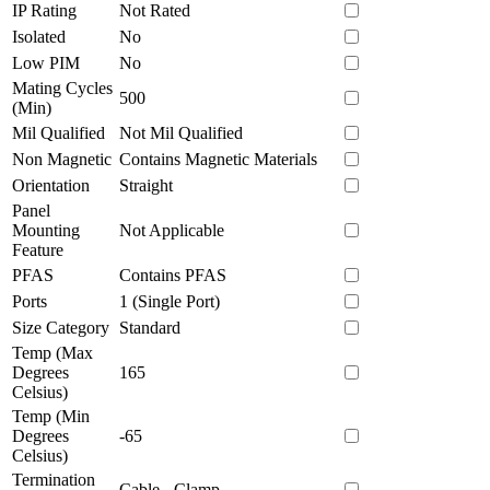
IP Rating
Not Rated
Isolated
No
Low PIM
No
Mating Cycles
500
(Min)
Mil Qualified
Not Mil Qualified
Non Magnetic
Contains Magnetic Materials
Orientation
Straight
Panel
Mounting
Not Applicable
Feature
PFAS
Contains PFAS
Ports
1 (Single Port)
Size Category
Standard
Temp (Max
Degrees
165
Celsius)
Temp (Min
Degrees
-65
Celsius)
Termination
Cable - Clamp