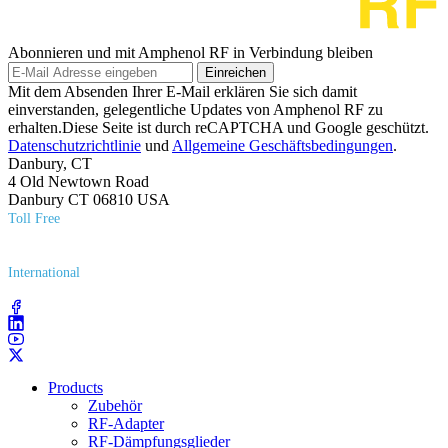
Abonnieren und mit Amphenol RF in Verbindung bleiben
Einreichen
Mit dem Absenden Ihrer E-Mail erklären Sie sich damit
einverstanden, gelegentliche Updates von Amphenol RF zu
erhalten.Diese Seite ist durch reCAPTCHA und Google geschützt.
Datenschutzrichtlinie
und
Allgemeine Geschäftsbedingungen
.
Danbury, CT
4 Old Newtown Road
Danbury CT 06810 USA
Toll Free
(800) 627​-7100
International
(203) 743​-9272
Products
Zubehör
RF-Adapter
RF-Dämpfungsglieder