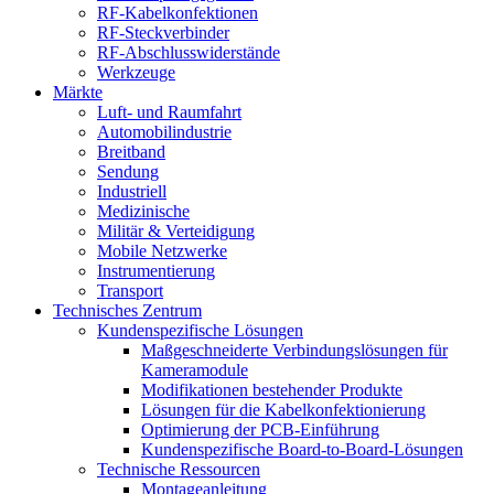
RF-Kabelkonfektionen
RF-Steckverbinder
RF-Abschlusswiderstände
Werkzeuge
Märkte
Luft- und Raumfahrt
Automobilindustrie
Breitband
Sendung
Industriell
Medizinische
Militär & Verteidigung
Mobile Netzwerke
Instrumentierung
Transport
Technisches Zentrum
Kundenspezifische Lösungen
Maßgeschneiderte Verbindungslösungen für
Kameramodule
Modifikationen bestehender Produkte
Lösungen für die Kabelkonfektionierung
Optimierung der PCB-Einführung
Kundenspezifische Board-to-Board-Lösungen
Technische Ressourcen
Montageanleitung