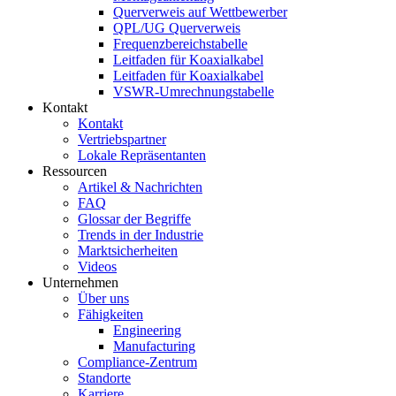
Querverweis auf Wettbewerber
QPL/UG Querverweis
Frequenzbereichstabelle
Leitfaden für Koaxialkabel
Leitfaden für Koaxialkabel
VSWR-Umrechnungstabelle
Kontakt
Kontakt
Vertriebspartner
Lokale Repräsentanten
Ressourcen
Artikel & Nachrichten
FAQ
Glossar der Begriffe
Trends in der Industrie
Marktsicherheiten
Videos
Unternehmen
Über uns
Fähigkeiten
Engineering
Manufacturing
Compliance-Zentrum
Standorte
Karriere