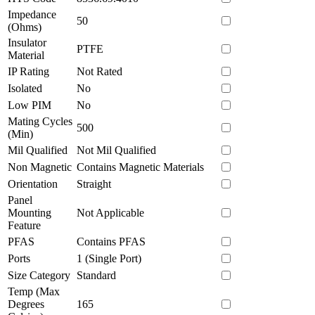
Impedance
50
(Ohms)
Insulator
PTFE
Material
IP Rating
Not Rated
Isolated
No
Low PIM
No
Mating Cycles
500
(Min)
Mil Qualified
Not Mil Qualified
Non Magnetic
Contains Magnetic Materials
Orientation
Straight
Panel
Mounting
Not Applicable
Feature
PFAS
Contains PFAS
Ports
1 (Single Port)
Size Category
Standard
Temp (Max
Degrees
165