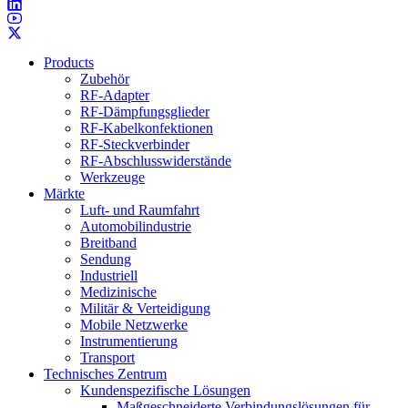
Products
Zubehör
RF-Adapter
RF-Dämpfungsglieder
RF-Kabelkonfektionen
RF-Steckverbinder
RF-Abschlusswiderstände
Werkzeuge
Märkte
Luft- und Raumfahrt
Automobilindustrie
Breitband
Sendung
Industriell
Medizinische
Militär & Verteidigung
Mobile Netzwerke
Instrumentierung
Transport
Technisches Zentrum
Kundenspezifische Lösungen
Maßgeschneiderte Verbindungslösungen für