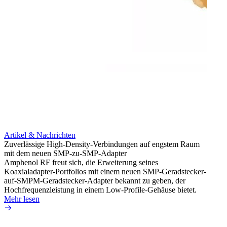
Artikel & Nachrichten
Artik
Zuverlässige High-Density-Verbindungen auf engstem Raum
Anti-
mit dem neuen SMP-zu-SMP-Adapter
Instal
Amphenol RF freut sich, die Erweiterung seines
Amphen
Koaxialadapter-Portfolios mit einem neuen SMP-Geradstecker-
SMA-P
auf-SMPM-Geradstecker-Adapter bekannt zu geben, der
Lötste
Hochfrequenzleistung in einem Low-Profile-Gehäuse bietet.
Mehr 
Mehr lesen