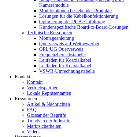
Kameramodule
Modifikationen bestehender Produkte
Lösungen für die Kabelkonfektionierung
Optimierung der PCB-Einführung
Kundenspezifische Board-to-Board-Lösungen
Technische Ressourcen
Montageanleitung
Querverweis auf Wettbewerber
QPL/UG Querverweis
Frequenzbereichstabelle
Leitfaden für Koaxialkabel
Leitfaden für Koaxialkabel
VSWR-Umrechnungstabelle
Kontakt
Kontakt
Vertriebspartner
Lokale Repräsentanten
Ressourcen
Artikel & Nachrichten
FAQ
Glossar der Begriffe
Trends in der Industrie
Marktsicherheiten
Videos