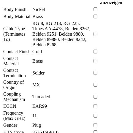
anzuzeigen
Body Finish
Nickel
Body Material
Brass
RG-8, RG-213, RG-225,
Cable Type
Times AA-4478, Belden 8267,
(Terminates
Belden 9251, Belden 9880,
To)
Belden 89880, Belden 8242,
Belden 8268
Contact Finish
Gold
Contact
Brass
Material
Contact
Solder
Termination
Country of
MX
Origin
Coupling
Threaded
Mechanism
ECCN
EAR99
Frequency
11
(Max GHz)
Gender
Plug
HTS Code
8536.69.4010