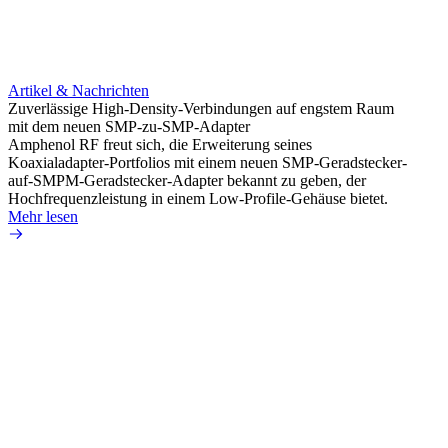
Artikel & Nachrichten
Artik
Zuverlässige High-Density-Verbindungen auf engstem Raum
Anti-
mit dem neuen SMP-zu-SMP-Adapter
Instal
Amphenol RF freut sich, die Erweiterung seines
Amphen
Koaxialadapter-Portfolios mit einem neuen SMP-Geradstecker-
SMA-P
auf-SMPM-Geradstecker-Adapter bekannt zu geben, der
Lötste
Hochfrequenzleistung in einem Low-Profile-Gehäuse bietet.
Mehr 
Mehr lesen