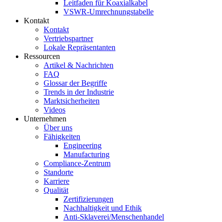
Leitfaden für Koaxialkabel
VSWR-Umrechnungstabelle
Kontakt
Kontakt
Vertriebspartner
Lokale Repräsentanten
Ressourcen
Artikel & Nachrichten
FAQ
Glossar der Begriffe
Trends in der Industrie
Marktsicherheiten
Videos
Unternehmen
Über uns
Fähigkeiten
Engineering
Manufacturing
Compliance-Zentrum
Standorte
Karriere
Qualität
Zertifizierungen
Nachhaltigkeit und Ethik
Anti-Sklaverei/Menschenhandel