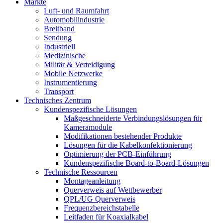
Märkte
Luft- und Raumfahrt
Automobilindustrie
Breitband
Sendung
Industriell
Medizinische
Militär & Verteidigung
Mobile Netzwerke
Instrumentierung
Transport
Technisches Zentrum
Kundenspezifische Lösungen
Maßgeschneiderte Verbindungslösungen für
Kameramodule
Modifikationen bestehender Produkte
Lösungen für die Kabelkonfektionierung
Optimierung der PCB-Einführung
Kundenspezifische Board-to-Board-Lösungen
Technische Ressourcen
Montageanleitung
Querverweis auf Wettbewerber
QPL/UG Querverweis
Frequenzbereichstabelle
Leitfaden für Koaxialkabel