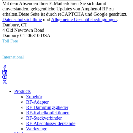
Mit dem Absenden Ihrer E-Mail erklären Sie sich damit
einverstanden, gelegentliche Updates von Amphenol RF zu
erhalten.Diese Seite ist durch reCAPTCHA und Google geschützt.
Datenschutzrichtlinie
und
Allgemeine Geschäftsbedingungen
.
Danbury, CT
4 Old Newtown Road
Danbury CT 06810 USA
Toll Free
(800) 627​-7100
International
(203) 743​-9272
Products
Zubehör
RF-Adapter
RF-Dämpfungsglieder
RF-Kabelkonfektionen
RF-Steckverbinder
RF-Abschlusswiderstände
Werkzeuge