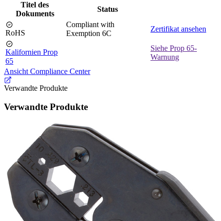
Titel des
Status
Dokuments
Compliant with
Zertifikat ansehen
RoHS
Exemption 6C
Siehe Prop 65-
Kalifornien Prop
Warnung
65
Ansicht Compliance Center
Verwandte Produkte
Verwandte Produkte