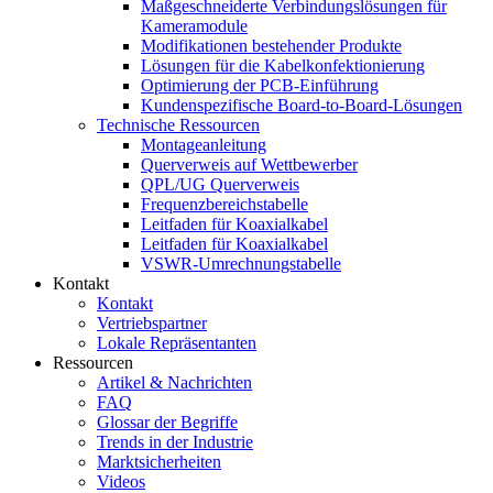
Maßgeschneiderte Verbindungslösungen für
Kameramodule
Modifikationen bestehender Produkte
Lösungen für die Kabelkonfektionierung
Optimierung der PCB-Einführung
Kundenspezifische Board-to-Board-Lösungen
Technische Ressourcen
Montageanleitung
Querverweis auf Wettbewerber
QPL/UG Querverweis
Frequenzbereichstabelle
Leitfaden für Koaxialkabel
Leitfaden für Koaxialkabel
VSWR-Umrechnungstabelle
Kontakt
Kontakt
Vertriebspartner
Lokale Repräsentanten
Ressourcen
Artikel & Nachrichten
FAQ
Glossar der Begriffe
Trends in der Industrie
Marktsicherheiten
Videos