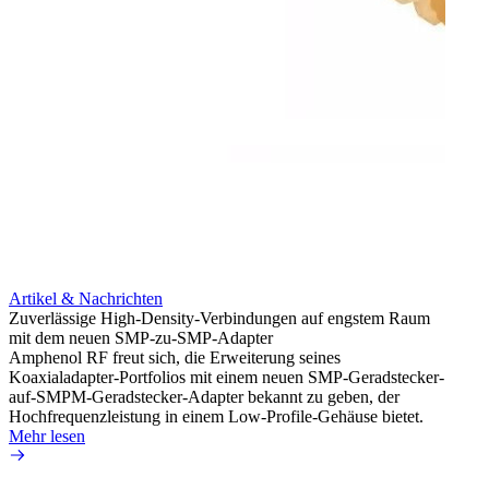
Artikel & Nachrichten
Artik
Zuverlässige High-Density-Verbindungen auf engstem Raum
Anti-
mit dem neuen SMP-zu-SMP-Adapter
Instal
Amphenol RF freut sich, die Erweiterung seines
Amphen
Koaxialadapter-Portfolios mit einem neuen SMP-Geradstecker-
SMA-P
auf-SMPM-Geradstecker-Adapter bekannt zu geben, der
Lötste
Hochfrequenzleistung in einem Low-Profile-Gehäuse bietet.
Mehr 
Mehr lesen