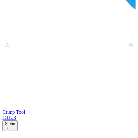
Crimp Tool
CTL-3
Siehe