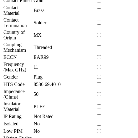
Contact Finish
Gold
Contact
Brass
Material
Contact
Solder
Termination
Country of
MX
Origin
Coupling
Threaded
Mechanism
ECCN
EAR99
Frequency
11
(Max GHz)
Gender
Plug
HTS Code
8536.69.4010
Impedance
50
(Ohms)
Insulator
PTFE
Material
IP Rating
Not Rated
Isolated
No
Low PIM
No