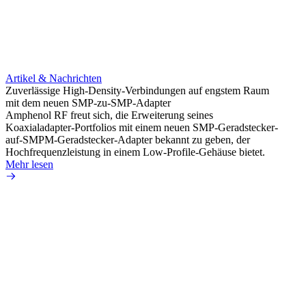
Artikel & Nachrichten
Artik
Zuverlässige High-Density-Verbindungen auf engstem Raum
Anti-
mit dem neuen SMP-zu-SMP-Adapter
Instal
Amphenol RF freut sich, die Erweiterung seines
Amphen
Koaxialadapter-Portfolios mit einem neuen SMP-Geradstecker-
SMA-P
auf-SMPM-Geradstecker-Adapter bekannt zu geben, der
Lötste
Hochfrequenzleistung in einem Low-Profile-Gehäuse bietet.
Mehr 
Mehr lesen