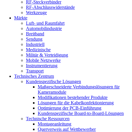
RF-Steckverbinder
RF-Abschlusswiderstände
Werkzeuge
Märkte
Luft- und Raumfahrt
Automobilindustrie
Breitband
Sendung
Industriell
Medizinische
Militär & Verteidigung
Mobile Netzwerke
Instrumentierung
Transport
Technisches Zentrum
Kundenspezifische Lösungen
Maßgeschneiderte Verbindungslösungen für
Kameramodule
Modifikationen bestehender Produkte
Lösungen für die Kabelkonfektionierung
Optimierung der PCB-Einführung
Kundenspezifische Board-to-Board-Lösungen
Technische Ressourcen
Montageanleitung
Querverweis auf Wettbewerber