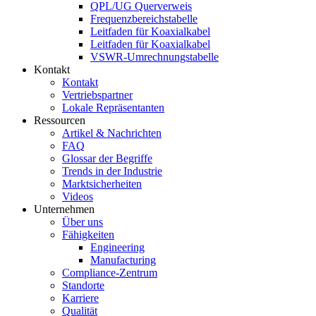
QPL/UG Querverweis
Frequenzbereichstabelle
Leitfaden für Koaxialkabel
Leitfaden für Koaxialkabel
VSWR-Umrechnungstabelle
Kontakt
Kontakt
Vertriebspartner
Lokale Repräsentanten
Ressourcen
Artikel & Nachrichten
FAQ
Glossar der Begriffe
Trends in der Industrie
Marktsicherheiten
Videos
Unternehmen
Über uns
Fähigkeiten
Engineering
Manufacturing
Compliance-Zentrum
Standorte
Karriere
Qualität