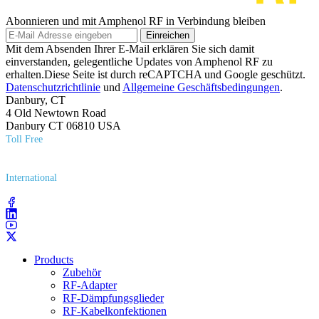
Abonnieren und mit Amphenol RF in Verbindung bleiben
Einreichen
Mit dem Absenden Ihrer E-Mail erklären Sie sich damit
einverstanden, gelegentliche Updates von Amphenol RF zu
erhalten.Diese Seite ist durch reCAPTCHA und Google geschützt.
Datenschutzrichtlinie
und
Allgemeine Geschäftsbedingungen
.
Danbury, CT
4 Old Newtown Road
Danbury CT 06810 USA
Toll Free
(800) 627​-7100
International
(203) 743​-9272
Products
Zubehör
RF-Adapter
RF-Dämpfungsglieder
RF-Kabelkonfektionen