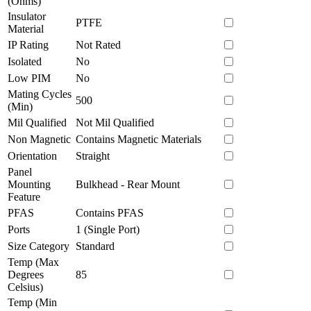
(Ohms)
Insulator
PTFE
Material
IP Rating
Not Rated
Isolated
No
Low PIM
No
Mating Cycles
500
(Min)
Mil Qualified
Not Mil Qualified
Non Magnetic
Contains Magnetic Materials
Orientation
Straight
Panel
Mounting
Bulkhead - Rear Mount
Feature
PFAS
Contains PFAS
Ports
1 (Single Port)
Size Category
Standard
Temp (Max
Degrees
85
Celsius)
Temp (Min