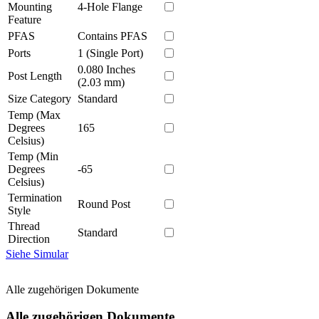
Mounting
4-Hole Flange
Feature
PFAS
Contains PFAS
Ports
1 (Single Port)
0.080 Inches
Post Length
(2.03 mm)
Size Category
Standard
Temp (Max
Degrees
165
Celsius)
Temp (Min
Degrees
-65
Celsius)
Termination
Round Post
Style
Thread
Standard
Direction
Siehe Simular
Alle zugehörigen Dokumente
Alle zugehörigen Dokumente