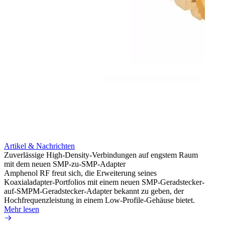
Artikel & Nachrichten
Artik
Zuverlässige High-Density-Verbindungen auf engstem Raum
Anti-
mit dem neuen SMP-zu-SMP-Adapter
Instal
Amphenol RF freut sich, die Erweiterung seines
Amphen
Koaxialadapter-Portfolios mit einem neuen SMP-Geradstecker-
SMA-P
auf-SMPM-Geradstecker-Adapter bekannt zu geben, der
Lötste
Hochfrequenzleistung in einem Low-Profile-Gehäuse bietet.
Mehr 
Mehr lesen