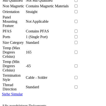
Mil Qualified
Not Mil Qualified
Non Magnetic
Contains Magnetic Materials
Orientation
Straight
Panel
Mounting
Not Applicable
Feature
PFAS
Contains PFAS
Ports
1 (Single Port)
Size Category
Standard
Temp (Max
Degrees
165
Celsius)
Temp (Min
Degrees
-65
Celsius)
Termination
Cable - Solder
Style
Thread
Standard
Direction
Siehe Simular
Alle zugehörigen Dokumente