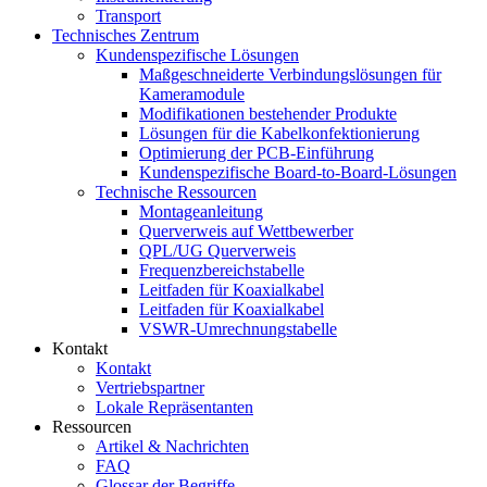
Transport
Technisches Zentrum
Kundenspezifische Lösungen
Maßgeschneiderte Verbindungslösungen für
Kameramodule
Modifikationen bestehender Produkte
Lösungen für die Kabelkonfektionierung
Optimierung der PCB-Einführung
Kundenspezifische Board-to-Board-Lösungen
Technische Ressourcen
Montageanleitung
Querverweis auf Wettbewerber
QPL/UG Querverweis
Frequenzbereichstabelle
Leitfaden für Koaxialkabel
Leitfaden für Koaxialkabel
VSWR-Umrechnungstabelle
Kontakt
Kontakt
Vertriebspartner
Lokale Repräsentanten
Ressourcen
Artikel & Nachrichten
FAQ
Glossar der Begriffe