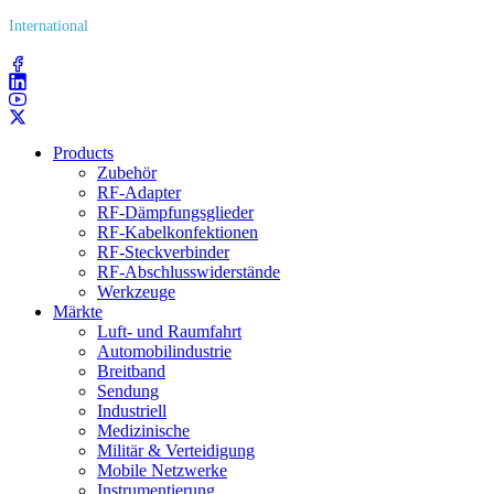
International
(203) 743​-9272
Products
Zubehör
RF-Adapter
RF-Dämpfungsglieder
RF-Kabelkonfektionen
RF-Steckverbinder
RF-Abschlusswiderstände
Werkzeuge
Märkte
Luft- und Raumfahrt
Automobilindustrie
Breitband
Sendung
Industriell
Medizinische
Militär & Verteidigung
Mobile Netzwerke
Instrumentierung