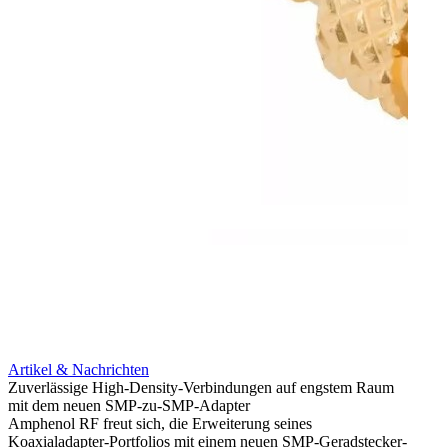
Artikel & Nachrichten
Artik
Zuverlässige High-Density-Verbindungen auf engstem Raum
Anti-
mit dem neuen SMP-zu-SMP-Adapter
Instal
Amphenol RF freut sich, die Erweiterung seines
Amphen
Koaxialadapter-Portfolios mit einem neuen SMP-Geradstecker-
SMA-P