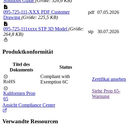
Solutions Guide
(Größe: 526,6 KB)
095-725-111-XXX PDF Customer
pdf
07.05.2026
Drawing
(Größe: 225,5 KB)
095-725-111xxxx STP 3D Model
(Größe:
stp
30.07.2026
264,8 KB)
Produktkonformität
Titel des
Status
Dokuments
Compliant with
Zertifikat ansehen
RoHS
Exemption 6C
Siehe Prop 65-
Kalifornien Prop
Warnung
65
Ansicht Compliance Center
Verwandte Ressourcen