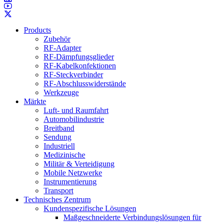
Products
Zubehör
RF-Adapter
RF-Dämpfungsglieder
RF-Kabelkonfektionen
RF-Steckverbinder
RF-Abschlusswiderstände
Werkzeuge
Märkte
Luft- und Raumfahrt
Automobilindustrie
Breitband
Sendung
Industriell
Medizinische
Militär & Verteidigung
Mobile Netzwerke
Instrumentierung
Transport
Technisches Zentrum
Kundenspezifische Lösungen
Maßgeschneiderte Verbindungslösungen für