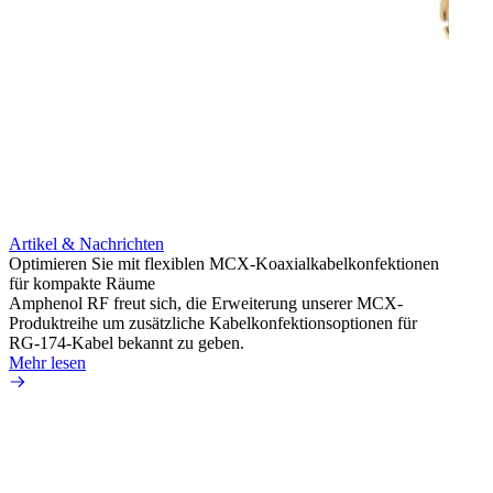
Artikel & Nachrichten
Artik
Optimieren Sie mit flexiblen MCX-Koaxialkabelkonfektionen
Erweit
für kompakte Räume
Konnek
Amphenol RF freut sich, die Erweiterung unserer MCX-
Amphe
Produktreihe um zusätzliche Kabelkonfektionsoptionen für
Produk
RG-174-Kabel bekannt zu geben.
einer 
Mehr lesen
könne
Mehr 