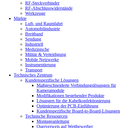
RF-Steckverbinder
RF-Abschlusswiderstände
Werkzeuge
Märkte
Luft- und Raumfahrt
Automobilindustrie
Breitband
Sendung
Industriell
Medizinische
Militär & Verteidigung
Mobile Netzwerke
Instrumentierung
Transport
Technisches Zentrum
Kundenspezifische Lösungen
Maßgeschneiderte Verbindungslösungen für
Kameramodule
Modifikationen bestehender Produkte
Lösungen für die Kabelkonfektionierung
Optimierung der PCB-Einführung
Kundenspezifische Board-to-Board-Lösungen
Technische Ressourcen
Montageanleitung
Querverweis auf Wettbewerber