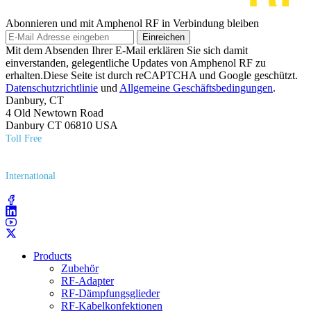
Abonnieren und mit Amphenol RF in Verbindung bleiben
Einreichen
Mit dem Absenden Ihrer E-Mail erklären Sie sich damit
einverstanden, gelegentliche Updates von Amphenol RF zu
erhalten.Diese Seite ist durch reCAPTCHA und Google geschützt.
Datenschutzrichtlinie
und
Allgemeine Geschäftsbedingungen
.
Danbury, CT
4 Old Newtown Road
Danbury CT 06810 USA
Toll Free
(800) 627​-7100
International
(203) 743​-9272
Products
Zubehör
RF-Adapter
RF-Dämpfungsglieder
RF-Kabelkonfektionen