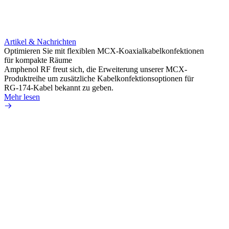
Artikel & Nachrichten
Artik
Optimieren Sie mit flexiblen MCX-Koaxialkabelkonfektionen
Erweit
für kompakte Räume
Konnek
Amphenol RF freut sich, die Erweiterung unserer MCX-
Amphe
Produktreihe um zusätzliche Kabelkonfektionsoptionen für
Produk
RG-174-Kabel bekannt zu geben.
einer 
Mehr lesen
könne
Mehr 