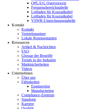
QPL/UG Querverweis
Frequenzbereichstabelle
Leitfaden für Koaxialkabel
Leitfaden für Koaxialkabel
VSWR-Umrechnungstabelle
Kontakt
Kontakt
Vertriebspartner
Lokale Repräsentanten
Ressourcen
Artikel & Nachrichten
FAQ
Glossar der Begriffe
Trends in der Industrie
Marktsicherheiten
Videos
Unternehmen
Über uns
Fähigkeiten
Engineering
Manufacturing
Compliance-Zentrum
Standorte
Karriere
Qualität