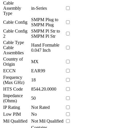
Cable
Assembly
in-Series
Type
SMPM Plug to
Cable Config
SMPM Plug
Cable Config
SMPM Pl Str to
2
SMPM Pl Str
Cable Type
Hand Formable
Cable
0.047 Inch
Assemblies
Country of
MX
Origin
ECCN
EAR99
Frequency
18
(Max GHz)
HTS Code
8544.20.0000
Impedance
50
(Ohms)
IP Rating
Not Rated
Low PIM
No
Mil Qualified
Not Mil Qualified
Contains