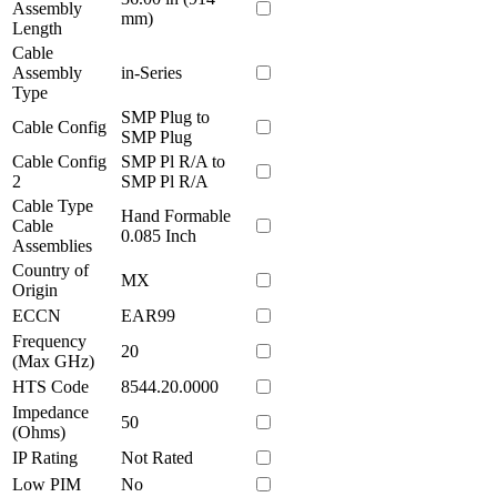
Assembly
mm)
Length
Cable
Assembly
in-Series
Type
SMP Plug to
Cable Config
SMP Plug
Cable Config
SMP Pl R/A to
2
SMP Pl R/A
Cable Type
Hand Formable
Cable
0.085 Inch
Assemblies
Country of
MX
Origin
ECCN
EAR99
Frequency
20
(Max GHz)
HTS Code
8544.20.0000
Impedance
50
(Ohms)
IP Rating
Not Rated
Low PIM
No