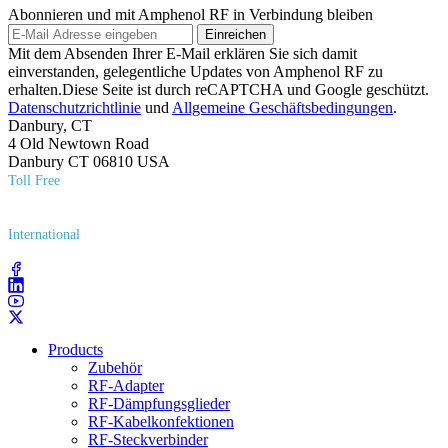
Abonnieren und mit Amphenol RF in Verbindung bleiben
Einreichen
Mit dem Absenden Ihrer E-Mail erklären Sie sich damit
einverstanden, gelegentliche Updates von Amphenol RF zu
erhalten.Diese Seite ist durch reCAPTCHA und Google geschützt.
Datenschutzrichtlinie
und
Allgemeine Geschäftsbedingungen
.
Danbury, CT
4 Old Newtown Road
Danbury CT 06810 USA
Toll Free
(800) 627​-7100
International
(203) 743​-9272
Products
Zubehör
RF-Adapter
RF-Dämpfungsglieder
RF-Kabelkonfektionen
RF-Steckverbinder