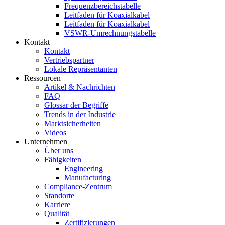
Frequenzbereichstabelle
Leitfaden für Koaxialkabel
Leitfaden für Koaxialkabel
VSWR-Umrechnungstabelle
Kontakt
Kontakt
Vertriebspartner
Lokale Repräsentanten
Ressourcen
Artikel & Nachrichten
FAQ
Glossar der Begriffe
Trends in der Industrie
Marktsicherheiten
Videos
Unternehmen
Über uns
Fähigkeiten
Engineering
Manufacturing
Compliance-Zentrum
Standorte
Karriere
Qualität
Zertifizierungen