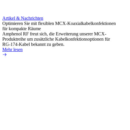
Artikel & Nachrichten
Artik
Optimieren Sie mit flexiblen MCX-Koaxialkabelkonfektionen
Erweit
für kompakte Räume
Konnek
Amphenol RF freut sich, die Erweiterung unserer MCX-
Amphe
Produktreihe um zusätzliche Kabelkonfektionsoptionen für
Produk
RG-174-Kabel bekannt zu geben.
einer 
Mehr lesen
könne
Mehr 