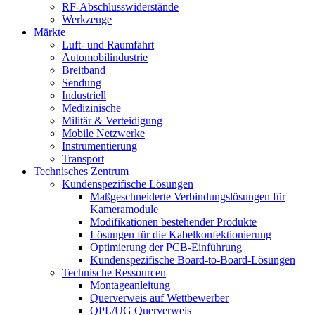
RF-Abschlusswiderstände
Werkzeuge
Märkte
Luft- und Raumfahrt
Automobilindustrie
Breitband
Sendung
Industriell
Medizinische
Militär & Verteidigung
Mobile Netzwerke
Instrumentierung
Transport
Technisches Zentrum
Kundenspezifische Lösungen
Maßgeschneiderte Verbindungslösungen für
Kameramodule
Modifikationen bestehender Produkte
Lösungen für die Kabelkonfektionierung
Optimierung der PCB-Einführung
Kundenspezifische Board-to-Board-Lösungen
Technische Ressourcen
Montageanleitung
Querverweis auf Wettbewerber
QPL/UG Querverweis