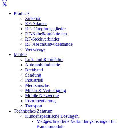
Products
Zubehör
RF-Adapter
RF-Dämpfungsglieder
RF-Kabelkonfektionen
RF-Steckverbinder
RF-Abschlusswiderstände
Werkzeuge
Märkte
Luft- und Raumfahrt
Automobilindustrie
Breitband
Sendung
Industriell
Medizinische
Militär & Verteidigung
Mobile Netzwerke
Instrumentierung
Transport
Technisches Zentrum
Kundenspezifische Lösungen
Maßgeschneiderte Verbindungslösungen für
Kameramodule