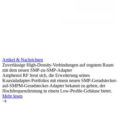
Artikel & Nachrichten
Artik
Zuverlässige High-Density-Verbindungen auf engstem Raum
Optim
mit dem neuen SMP-zu-SMP-Adapter
für k
Amphenol RF freut sich, die Erweiterung seines
Amphe
Koaxialadapter-Portfolios mit einem neuen SMP-Geradstecker-
Produk
auf-SMPM-Geradstecker-Adapter bekannt zu geben, der
RG-17
Hochfrequenzleistung in einem Low-Profile-Gehäuse bietet.
Mehr 
Mehr lesen