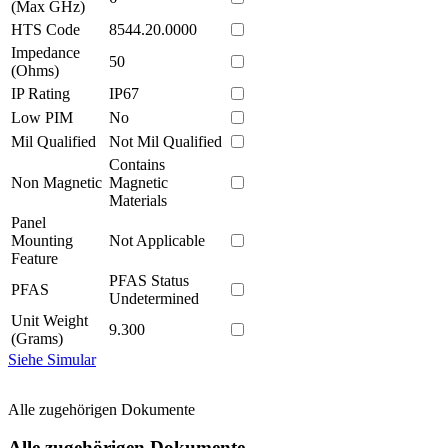
(Max GHz)
HTS Code
8544.20.0000
Impedance
50
(Ohms)
IP Rating
IP67
Low PIM
No
Mil Qualified
Not Mil Qualified
Contains
Non Magnetic
Magnetic
Materials
Panel
Mounting
Not Applicable
Feature
PFAS Status
PFAS
Undetermined
Unit Weight
9.300
(Grams)
Siehe Simular
Alle zugehörigen Dokumente
Alle zugehörigen Dokumente