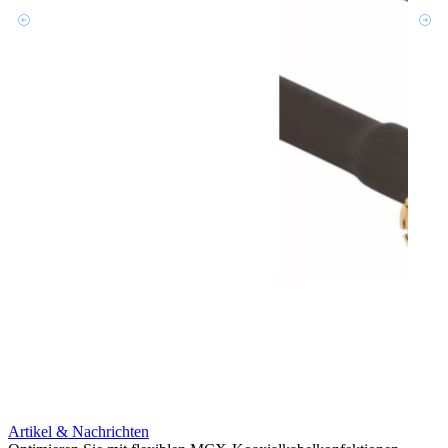
Artikel & Nachrichten
Artik