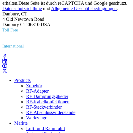
erhalten.Diese Seite ist durch reCAPTCHA und Google geschützt.
Datenschutzrichtlinie
und
Allgemeine Geschäftsbedingungen
.
Danbury, CT
4 Old Newtown Road
Danbury CT 06810 USA
Toll Free
(800) 627​-7100
International
(203) 743​-9272
Products
Zubehör
RF-Adapter
RF-Dämpfungsglieder
RF-Kabelkonfektionen
RF-Steckverbinder
RF-Abschlusswiderstände
Werkzeuge
Märkte
Luft- und Raumfahrt