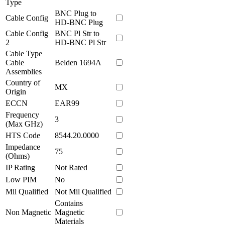
Type
BNC Plug to
Cable Config
HD-BNC Plug
Cable Config
BNC Pl Str to
2
HD-BNC Pl Str
Cable Type
Cable
Belden 1694A
Assemblies
Country of
MX
Origin
ECCN
EAR99
Frequency
3
(Max GHz)
HTS Code
8544.20.0000
Impedance
75
(Ohms)
IP Rating
Not Rated
Low PIM
No
Mil Qualified
Not Mil Qualified
Contains
Non Magnetic
Magnetic
Materials