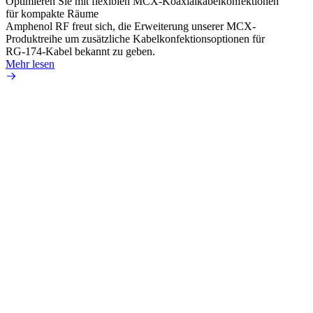
Optimieren Sie mit flexiblen MCX-Koaxialkabelkonfektionen
Erweit
für kompakte Räume
Konnek
Amphenol RF freut sich, die Erweiterung unserer MCX-
Amphe
Produktreihe um zusätzliche Kabelkonfektionsoptionen für
Produk
RG-174-Kabel bekannt zu geben.
einer 
Mehr lesen
könne
Mehr 