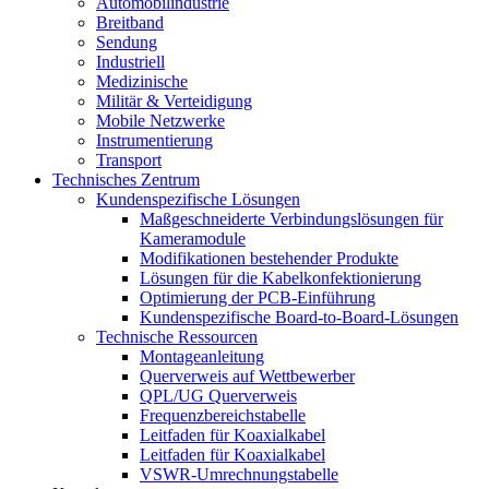
Automobilindustrie
Breitband
Sendung
Industriell
Medizinische
Militär & Verteidigung
Mobile Netzwerke
Instrumentierung
Transport
Technisches Zentrum
Kundenspezifische Lösungen
Maßgeschneiderte Verbindungslösungen für
Kameramodule
Modifikationen bestehender Produkte
Lösungen für die Kabelkonfektionierung
Optimierung der PCB-Einführung
Kundenspezifische Board-to-Board-Lösungen
Technische Ressourcen
Montageanleitung
Querverweis auf Wettbewerber
QPL/UG Querverweis
Frequenzbereichstabelle
Leitfaden für Koaxialkabel
Leitfaden für Koaxialkabel
VSWR-Umrechnungstabelle