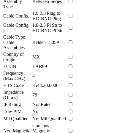
Assembly
Between-Series
Type
1.0-2.3 Plug to
Cable Config
HD-BNC Plug
Cable Config
1.0-2.3 Pl Str to
2
HD-BNC Pl Str
Cable Type
Cable
Belden 1505A
Assemblies
Country of
MX
Origin
ECCN
EAR99
Frequency
4
(Max GHz)
HTS Code
8544.20.0000
Impedance
75
(Ohms)
IP Rating
Not Rated
Low PIM
No
Mil Qualified
Not Mil Qualified
Contains
Non Magnetic
Magnetic