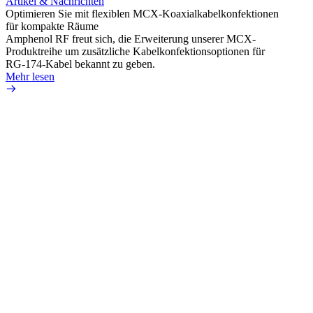
Artikel & Nachrichten
Artik
Optimieren Sie mit flexiblen MCX-Koaxialkabelkonfektionen
Erweit
für kompakte Räume
Konnek
Amphenol RF freut sich, die Erweiterung unserer MCX-
Amphe
Produktreihe um zusätzliche Kabelkonfektionsoptionen für
Produk
RG-174-Kabel bekannt zu geben.
einer 
Mehr lesen
könne
Mehr 