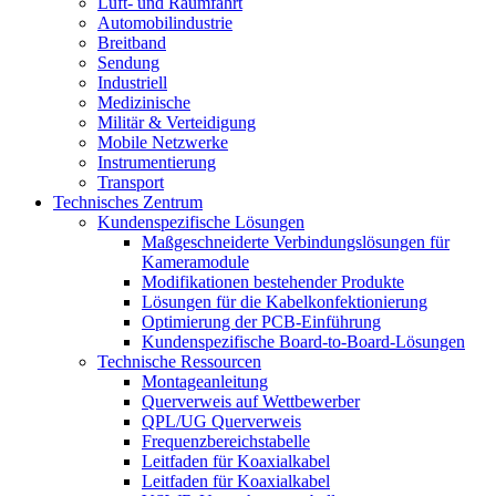
Luft- und Raumfahrt
Automobilindustrie
Breitband
Sendung
Industriell
Medizinische
Militär & Verteidigung
Mobile Netzwerke
Instrumentierung
Transport
Technisches Zentrum
Kundenspezifische Lösungen
Maßgeschneiderte Verbindungslösungen für
Kameramodule
Modifikationen bestehender Produkte
Lösungen für die Kabelkonfektionierung
Optimierung der PCB-Einführung
Kundenspezifische Board-to-Board-Lösungen
Technische Ressourcen
Montageanleitung
Querverweis auf Wettbewerber
QPL/UG Querverweis
Frequenzbereichstabelle
Leitfaden für Koaxialkabel
Leitfaden für Koaxialkabel