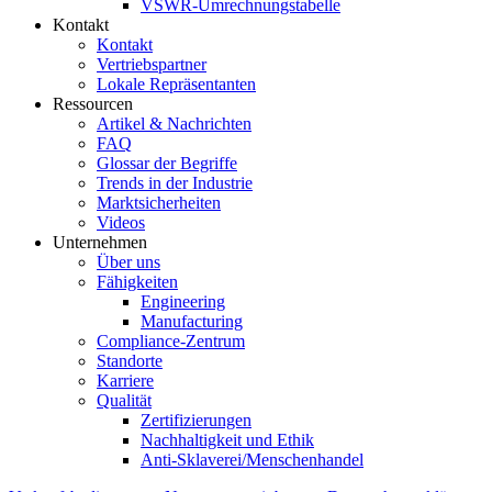
VSWR-Umrechnungstabelle
Kontakt
Kontakt
Vertriebspartner
Lokale Repräsentanten
Ressourcen
Artikel & Nachrichten
FAQ
Glossar der Begriffe
Trends in der Industrie
Marktsicherheiten
Videos
Unternehmen
Über uns
Fähigkeiten
Engineering
Manufacturing
Compliance-Zentrum
Standorte
Karriere
Qualität
Zertifizierungen
Nachhaltigkeit und Ethik
Anti-Sklaverei/Menschenhandel