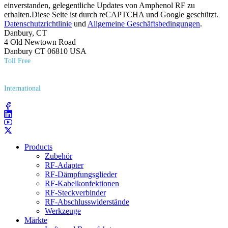
einverstanden, gelegentliche Updates von Amphenol RF zu
erhalten.Diese Seite ist durch reCAPTCHA und Google geschützt.
Datenschutzrichtlinie
und
Allgemeine Geschäftsbedingungen
.
Danbury, CT
4 Old Newtown Road
Danbury CT 06810 USA
Toll Free
(800) 627​-7100
International
(203) 743​-9272
Products
Zubehör
RF-Adapter
RF-Dämpfungsglieder
RF-Kabelkonfektionen
RF-Steckverbinder
RF-Abschlusswiderstände
Werkzeuge
Märkte