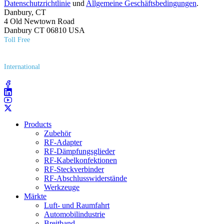
Datenschutzrichtlinie
und
Allgemeine Geschäftsbedingungen
.
Danbury, CT
4 Old Newtown Road
Danbury CT 06810 USA
Toll Free
(800) 627​-7100
International
(203) 743​-9272
Products
Zubehör
RF-Adapter
RF-Dämpfungsglieder
RF-Kabelkonfektionen
RF-Steckverbinder
RF-Abschlusswiderstände
Werkzeuge
Märkte
Luft- und Raumfahrt
Automobilindustrie
Breitband