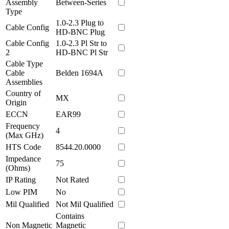
Assembly
Between-Series
Type
1.0-2.3 Plug to
Cable Config
HD-BNC Plug
Cable Config
1.0-2.3 Pl Str to
2
HD-BNC Pl Str
Cable Type
Cable
Belden 1694A
Assemblies
Country of
MX
Origin
ECCN
EAR99
Frequency
4
(Max GHz)
HTS Code
8544.20.0000
Impedance
75
(Ohms)
IP Rating
Not Rated
Low PIM
No
Mil Qualified
Not Mil Qualified
Contains
Non Magnetic
Magnetic