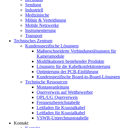
Sendung
Industriell
Medizinische
Militär & Verteidigung
Mobile Netzwerke
Instrumentierung
Transport
Technisches Zentrum
Kundenspezifische Lösungen
Maßgeschneiderte Verbindungslösungen für
Kameramodule
Modifikationen bestehender Produkte
Lösungen für die Kabelkonfektionierung
Optimierung der PCB-Einführung
Kundenspezifische Board-to-Board-Lösungen
Technische Ressourcen
Montageanleitung
Querverweis auf Wettbewerber
QPL/UG Querverweis
Frequenzbereichstabelle
Leitfaden für Koaxialkabel
Leitfaden für Koaxialkabel
VSWR-Umrechnungstabelle
Kontakt