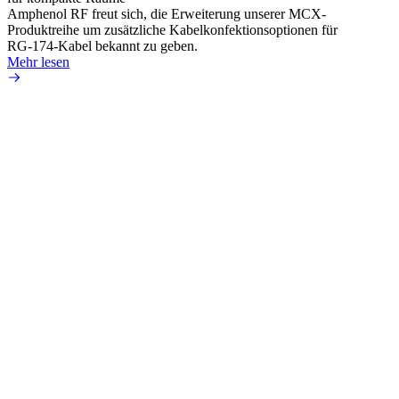
Amphenol RF freut sich, die Erweiterung unserer MCX-
Amphe
Produktreihe um zusätzliche Kabelkonfektionsoptionen für
Produk
RG-174-Kabel bekannt zu geben.
einer 
Mehr lesen
könne
Mehr 