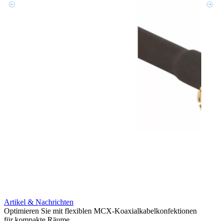
Artikel & Nachrichten
Artik
Optimieren Sie mit flexiblen MCX-Koaxialkabelkonfektionen
Erweit
für kompakte Räume
Konnek