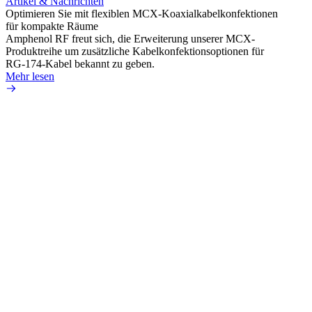
Artikel & Nachrichten
Artik
Optimieren Sie mit flexiblen MCX-Koaxialkabelkonfektionen
Erweit
für kompakte Räume
Konnek
Amphenol RF freut sich, die Erweiterung unserer MCX-
Amphe
Produktreihe um zusätzliche Kabelkonfektionsoptionen für
Produk
RG-174-Kabel bekannt zu geben.
einer 
Mehr lesen
könne
Mehr 