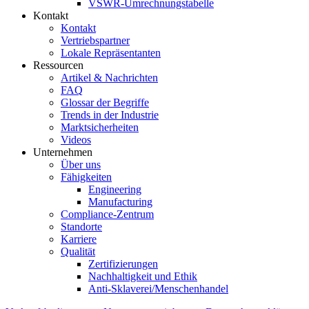
VSWR-Umrechnungstabelle
Kontakt
Kontakt
Vertriebspartner
Lokale Repräsentanten
Ressourcen
Artikel & Nachrichten
FAQ
Glossar der Begriffe
Trends in der Industrie
Marktsicherheiten
Videos
Unternehmen
Über uns
Fähigkeiten
Engineering
Manufacturing
Compliance-Zentrum
Standorte
Karriere
Qualität
Zertifizierungen
Nachhaltigkeit und Ethik
Anti-Sklaverei/Menschenhandel