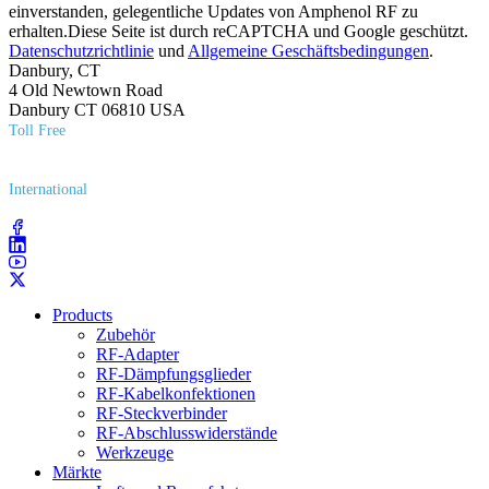
einverstanden, gelegentliche Updates von Amphenol RF zu
erhalten.Diese Seite ist durch reCAPTCHA und Google geschützt.
Datenschutzrichtlinie
und
Allgemeine Geschäftsbedingungen
.
Danbury, CT
4 Old Newtown Road
Danbury CT 06810 USA
Toll Free
(800) 627​-7100
International
(203) 743​-9272
Products
Zubehör
RF-Adapter
RF-Dämpfungsglieder
RF-Kabelkonfektionen
RF-Steckverbinder
RF-Abschlusswiderstände
Werkzeuge
Märkte