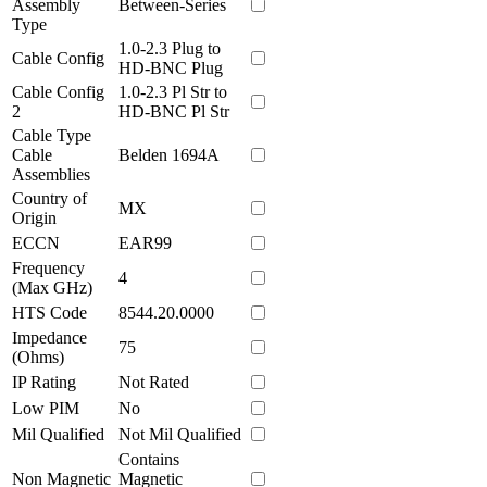
Assembly
Between-Series
Type
1.0-2.3 Plug to
Cable Config
HD-BNC Plug
Cable Config
1.0-2.3 Pl Str to
2
HD-BNC Pl Str
Cable Type
Cable
Belden 1694A
Assemblies
Country of
MX
Origin
ECCN
EAR99
Frequency
4
(Max GHz)
HTS Code
8544.20.0000
Impedance
75
(Ohms)
IP Rating
Not Rated
Low PIM
No
Mil Qualified
Not Mil Qualified
Contains
Non Magnetic
Magnetic