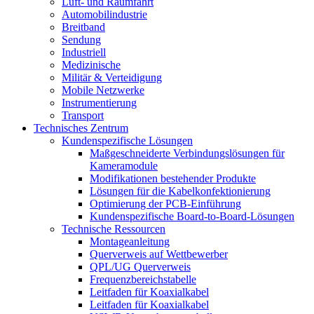
Luft- und Raumfahrt
Automobilindustrie
Breitband
Sendung
Industriell
Medizinische
Militär & Verteidigung
Mobile Netzwerke
Instrumentierung
Transport
Technisches Zentrum
Kundenspezifische Lösungen
Maßgeschneiderte Verbindungslösungen für
Kameramodule
Modifikationen bestehender Produkte
Lösungen für die Kabelkonfektionierung
Optimierung der PCB-Einführung
Kundenspezifische Board-to-Board-Lösungen
Technische Ressourcen
Montageanleitung
Querverweis auf Wettbewerber
QPL/UG Querverweis
Frequenzbereichstabelle
Leitfaden für Koaxialkabel
Leitfaden für Koaxialkabel