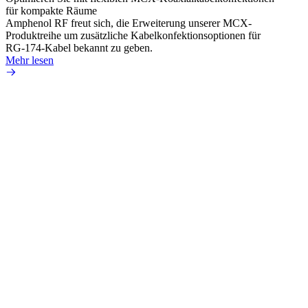
für kompakte Räume
Konnek
Amphenol RF freut sich, die Erweiterung unserer MCX-
Amphe
Produktreihe um zusätzliche Kabelkonfektionsoptionen für
Produk
RG-174-Kabel bekannt zu geben.
einer 
Mehr lesen
könne
Mehr 