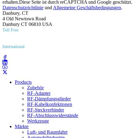
erhalten.Diese Seite ist durch reCAPTCHA und Google geschützt.
Datenschutzrichtlinie
und
Allgemeine Geschäftsbedingungen
.
Danbury, CT
4 Old Newtown Road
Danbury CT 06810 USA
Toll Free
(800) 627​-7100
International
(203) 743​-9272
Products
Zubehör
RF-Adapter
RF-Dämpfungsglieder
RF-Kabelkonfektionen
RF-Steckverbinder
RF-Abschlusswiderstände
Werkzeuge
Märkte
Luft- und Raumfahrt
Automobilindustrie