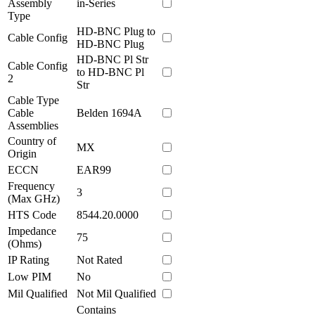
Assembly
in-Series
Type
HD-BNC Plug to
Cable Config
HD-BNC Plug
HD-BNC Pl Str
Cable Config
to HD-BNC Pl
2
Str
Cable Type
Cable
Belden 1694A
Assemblies
Country of
MX
Origin
ECCN
EAR99
Frequency
3
(Max GHz)
HTS Code
8544.20.0000
Impedance
75
(Ohms)
IP Rating
Not Rated
Low PIM
No
Mil Qualified
Not Mil Qualified
Contains