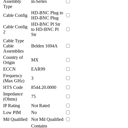
Assembly
in-Series
Type
HD-BNC Plug to
Cable Config
HD-BNC Plug
HD-BNC Pl Str
Cable Config
to HD-BNC Pl
2
Str
Cable Type
Cable
Belden 1694A
Assemblies
Country of
MX
Origin
ECCN
EAR99
Frequency
3
(Max GHz)
HTS Code
8544.20.0000
Impedance
75
(Ohms)
IP Rating
Not Rated
Low PIM
No
Mil Qualified
Not Mil Qualified
Contains