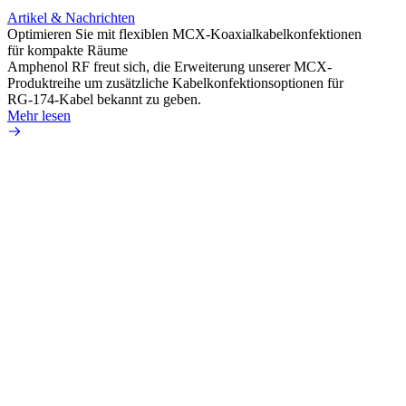
Artikel & Nachrichten
Artik
Optimieren Sie mit flexiblen MCX-Koaxialkabelkonfektionen
Erweit
für kompakte Räume
Konnek
Amphenol RF freut sich, die Erweiterung unserer MCX-
Amphe
Produktreihe um zusätzliche Kabelkonfektionsoptionen für
Produk
RG-174-Kabel bekannt zu geben.
einer 
Mehr lesen
könne
Mehr 