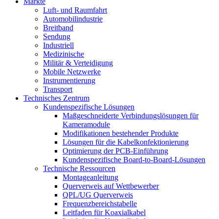
Märkte
Luft- und Raumfahrt
Automobilindustrie
Breitband
Sendung
Industriell
Medizinische
Militär & Verteidigung
Mobile Netzwerke
Instrumentierung
Transport
Technisches Zentrum
Kundenspezifische Lösungen
Maßgeschneiderte Verbindungslösungen für
Kameramodule
Modifikationen bestehender Produkte
Lösungen für die Kabelkonfektionierung
Optimierung der PCB-Einführung
Kundenspezifische Board-to-Board-Lösungen
Technische Ressourcen
Montageanleitung
Querverweis auf Wettbewerber
QPL/UG Querverweis
Frequenzbereichstabelle
Leitfaden für Koaxialkabel