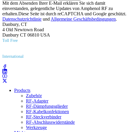
Mit dem Absenden Ihrer E-Mail erklären Sie sich damit
einverstanden, gelegentliche Updates von Amphenol RF zu
erhalten.Diese Seite ist durch reCAPTCHA und Google geschützt.
Datenschutzrichtlinie
und
Allgemeine Geschäftsbedingungen
.
Danbury, CT
4 Old Newtown Road
Danbury CT 06810 USA
Toll Free
(800) 627​-7100
International
(203) 743​-9272
Products
Zubehör
RF-Adapter
RF-Dämpfungsglieder
RF-Kabelkonfektionen
RF-Steckverbinder
RF-Abschlusswiderstände
Werkzeuge