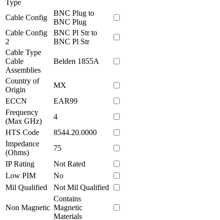
Type
BNC Plug to
Cable Config
BNC Plug
Cable Config
BNC Pl Str to
2
BNC Pl Str
Cable Type
Cable
Belden 1855A
Assemblies
Country of
MX
Origin
ECCN
EAR99
Frequency
4
(Max GHz)
HTS Code
8544.20.0000
Impedance
75
(Ohms)
IP Rating
Not Rated
Low PIM
No
Mil Qualified
Not Mil Qualified
Contains
Non Magnetic
Magnetic
Materials