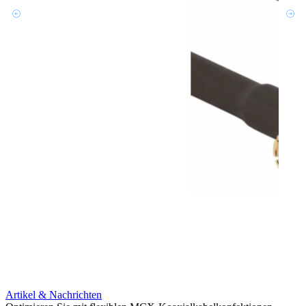
Artikel & Nachrichten
Artik