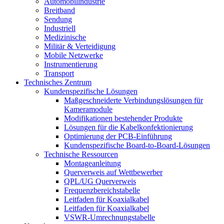
Automobilindustrie
Breitband
Sendung
Industriell
Medizinische
Militär & Verteidigung
Mobile Netzwerke
Instrumentierung
Transport
Technisches Zentrum
Kundenspezifische Lösungen
Maßgeschneiderte Verbindungslösungen für
Kameramodule
Modifikationen bestehender Produkte
Lösungen für die Kabelkonfektionierung
Optimierung der PCB-Einführung
Kundenspezifische Board-to-Board-Lösungen
Technische Ressourcen
Montageanleitung
Querverweis auf Wettbewerber
QPL/UG Querverweis
Frequenzbereichstabelle
Leitfaden für Koaxialkabel
Leitfaden für Koaxialkabel
VSWR-Umrechnungstabelle