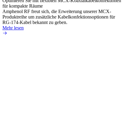
Optimieren Sie mit flexiblen MCX-Koaxialkabelkonfektionen
Erweit
für kompakte Räume
Konnek
Amphenol RF freut sich, die Erweiterung unserer MCX-
Amphe
Produktreihe um zusätzliche Kabelkonfektionsoptionen für
Produk
RG-174-Kabel bekannt zu geben.
einer 
Mehr lesen
könne
Mehr 