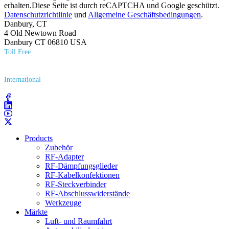
erhalten.Diese Seite ist durch reCAPTCHA und Google geschützt.
Datenschutzrichtlinie
und
Allgemeine Geschäftsbedingungen
.
Danbury, CT
4 Old Newtown Road
Danbury CT 06810 USA
Toll Free
(800) 627​-7100
International
(203) 743​-9272
Products
Zubehör
RF-Adapter
RF-Dämpfungsglieder
RF-Kabelkonfektionen
RF-Steckverbinder
RF-Abschlusswiderstände
Werkzeuge
Märkte
Luft- und Raumfahrt