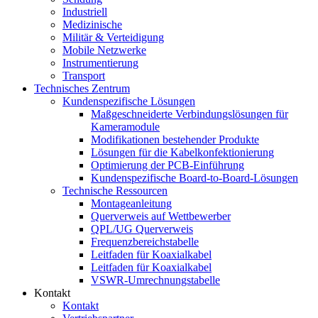
Industriell
Medizinische
Militär & Verteidigung
Mobile Netzwerke
Instrumentierung
Transport
Technisches Zentrum
Kundenspezifische Lösungen
Maßgeschneiderte Verbindungslösungen für
Kameramodule
Modifikationen bestehender Produkte
Lösungen für die Kabelkonfektionierung
Optimierung der PCB-Einführung
Kundenspezifische Board-to-Board-Lösungen
Technische Ressourcen
Montageanleitung
Querverweis auf Wettbewerber
QPL/UG Querverweis
Frequenzbereichstabelle
Leitfaden für Koaxialkabel
Leitfaden für Koaxialkabel
VSWR-Umrechnungstabelle
Kontakt
Kontakt