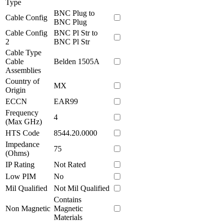
Type
BNC Plug to
Cable Config
BNC Plug
Cable Config
BNC Pl Str to
2
BNC Pl Str
Cable Type
Cable
Belden 1505A
Assemblies
Country of
MX
Origin
ECCN
EAR99
Frequency
4
(Max GHz)
HTS Code
8544.20.0000
Impedance
75
(Ohms)
IP Rating
Not Rated
Low PIM
No
Mil Qualified
Not Mil Qualified
Contains
Non Magnetic
Magnetic
Materials