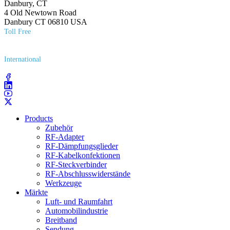
Danbury, CT
4 Old Newtown Road
Danbury CT 06810 USA
Toll Free
(800) 627​-7100
International
(203) 743​-9272
Products
Zubehör
RF-Adapter
RF-Dämpfungsglieder
RF-Kabelkonfektionen
RF-Steckverbinder
RF-Abschlusswiderstände
Werkzeuge
Märkte
Luft- und Raumfahrt
Automobilindustrie
Breitband
Sendung