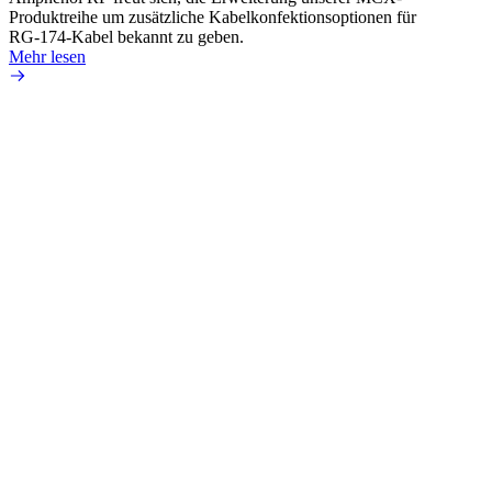
Produktreihe um zusätzliche Kabelkonfektionsoptionen für
Produk
RG-174-Kabel bekannt zu geben.
einer 
Mehr lesen
könne
Mehr 