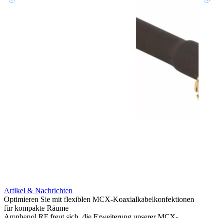
Artikel & Nachrichten
Artik
Optimieren Sie mit flexiblen MCX-Koaxialkabelkonfektionen
Erweit
für kompakte Räume
Konnek
Amphenol RF freut sich, die Erweiterung unserer MCX-
Amphe