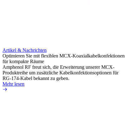
Artikel & Nachrichten
Artik
Optimieren Sie mit flexiblen MCX-Koaxialkabelkonfektionen
Erweit
für kompakte Räume
Konnek
Amphenol RF freut sich, die Erweiterung unserer MCX-
Amphe
Produktreihe um zusätzliche Kabelkonfektionsoptionen für
Produk
RG-174-Kabel bekannt zu geben.
einer 
Mehr lesen
könne
Mehr 