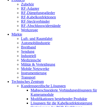
Zubehör
RF-Adapter
RF-Dämpfungsglieder
RF-Kabelkonfektionen
RF-Steckverbinder
RF-Abschlusswiderstände
Werkzeuge
Märkte
Luft- und Raumfahrt
Automobilindustrie
Breitband
Sendung
Industriell
Medizinische
Militär & Verteidigung
Mobile Netzwerke
Instrumentierung
Transport
Technisches Zentrum
Kundenspezifische Lösungen
Maßgeschneiderte Verbindungslösungen für
Kameramodule
Modifikationen bestehender Produkte
Lösungen für die Kabelkonfektionierung