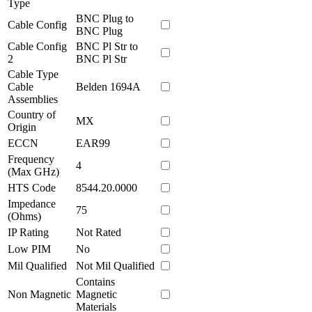
Type
BNC Plug to
Cable Config
BNC Plug
Cable Config
BNC Pl Str to
2
BNC Pl Str
Cable Type
Cable
Belden 1694A
Assemblies
Country of
MX
Origin
ECCN
EAR99
Frequency
4
(Max GHz)
HTS Code
8544.20.0000
Impedance
75
(Ohms)
IP Rating
Not Rated
Low PIM
No
Mil Qualified
Not Mil Qualified
Contains
Non Magnetic
Magnetic
Materials