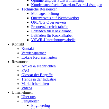
Optimierung der PCB-Einführung
Kundenspezifische Board-to-Board-Lösungen
Technische Ressourcen
Montageanleitung
Querverweis auf Wettbewerber
QPL/UG Querverweis
Frequenzbereichstabelle
Leitfaden für Koaxialkabel
Leitfaden für Koaxialkabel
VSWR-Umrechnungstabelle
Kontakt
Kontakt
Vertriebspartner
Lokale Repräsentanten
Ressourcen
Artikel & Nachrichten
FAQ
Glossar der Begriffe
Trends in der Industrie
Marktsicherheiten
Videos
Unternehmen
Über uns
Fähigkeiten
Engineering