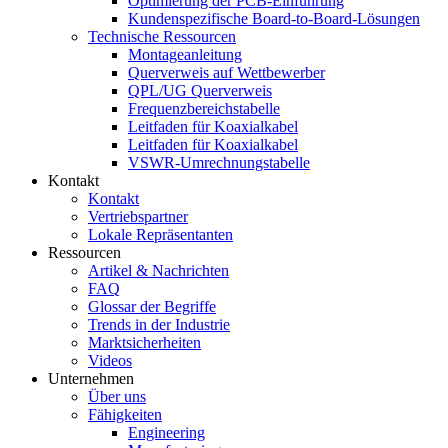
Optimierung der PCB-Einführung
Kundenspezifische Board-to-Board-Lösungen
Technische Ressourcen
Montageanleitung
Querverweis auf Wettbewerber
QPL/UG Querverweis
Frequenzbereichstabelle
Leitfaden für Koaxialkabel
Leitfaden für Koaxialkabel
VSWR-Umrechnungstabelle
Kontakt
Kontakt
Vertriebspartner
Lokale Repräsentanten
Ressourcen
Artikel & Nachrichten
FAQ
Glossar der Begriffe
Trends in der Industrie
Marktsicherheiten
Videos
Unternehmen
Über uns
Fähigkeiten
Engineering