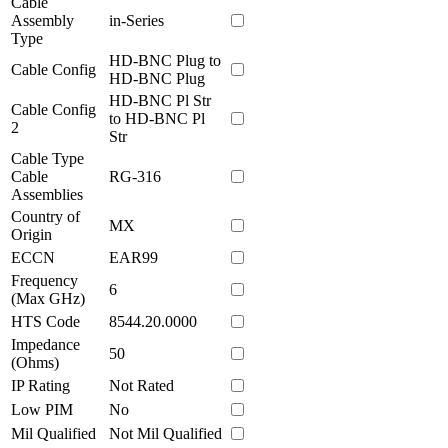
Cable
Assembly
in-Series
Type
HD-BNC Plug to
Cable Config
HD-BNC Plug
HD-BNC Pl Str
Cable Config
to HD-BNC Pl
2
Str
Cable Type
Cable
RG-316
Assemblies
Country of
MX
Origin
ECCN
EAR99
Frequency
6
(Max GHz)
HTS Code
8544.20.0000
Impedance
50
(Ohms)
IP Rating
Not Rated
Low PIM
No
Mil Qualified
Not Mil Qualified