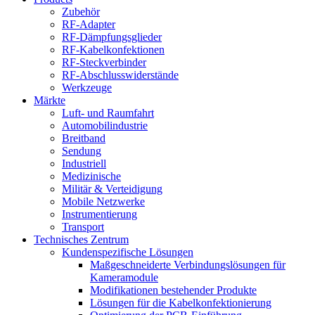
Zubehör
RF-Adapter
RF-Dämpfungsglieder
RF-Kabelkonfektionen
RF-Steckverbinder
RF-Abschlusswiderstände
Werkzeuge
Märkte
Luft- und Raumfahrt
Automobilindustrie
Breitband
Sendung
Industriell
Medizinische
Militär & Verteidigung
Mobile Netzwerke
Instrumentierung
Transport
Technisches Zentrum
Kundenspezifische Lösungen
Maßgeschneiderte Verbindungslösungen für
Kameramodule
Modifikationen bestehender Produkte
Lösungen für die Kabelkonfektionierung