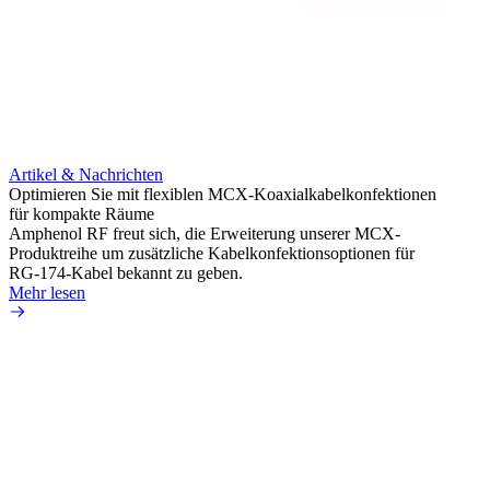
Artikel & Nachrichten
Artik
Optimieren Sie mit flexiblen MCX-Koaxialkabelkonfektionen
Erweit
für kompakte Räume
Konnek
Amphenol RF freut sich, die Erweiterung unserer MCX-
Amphe
Produktreihe um zusätzliche Kabelkonfektionsoptionen für
Produk
RG-174-Kabel bekannt zu geben.
einer 
Mehr lesen
könne
Mehr 