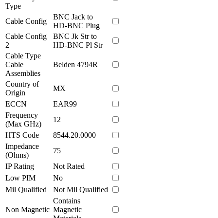
Type
BNC Jack to
Cable Config
HD-BNC Plug
Cable Config
BNC Jk Str to
2
HD-BNC Pl Str
Cable Type
Cable
Belden 4794R
Assemblies
Country of
MX
Origin
ECCN
EAR99
Frequency
12
(Max GHz)
HTS Code
8544.20.0000
Impedance
75
(Ohms)
IP Rating
Not Rated
Low PIM
No
Mil Qualified
Not Mil Qualified
Contains
Non Magnetic
Magnetic