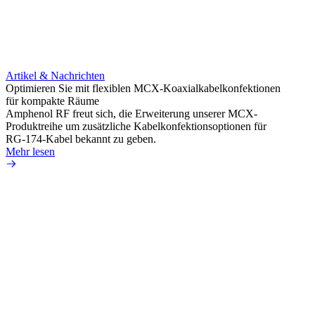
Artikel & Nachrichten
Artik
Optimieren Sie mit flexiblen MCX-Koaxialkabelkonfektionen
Erweit
für kompakte Räume
Konnek
Amphenol RF freut sich, die Erweiterung unserer MCX-
Amphe
Produktreihe um zusätzliche Kabelkonfektionsoptionen für
Produk
RG-174-Kabel bekannt zu geben.
einer 
Mehr lesen
könne
Mehr 