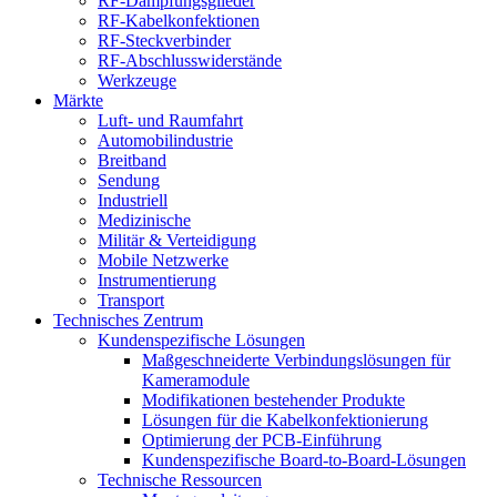
RF-Dämpfungsglieder
RF-Kabelkonfektionen
RF-Steckverbinder
RF-Abschlusswiderstände
Werkzeuge
Märkte
Luft- und Raumfahrt
Automobilindustrie
Breitband
Sendung
Industriell
Medizinische
Militär & Verteidigung
Mobile Netzwerke
Instrumentierung
Transport
Technisches Zentrum
Kundenspezifische Lösungen
Maßgeschneiderte Verbindungslösungen für
Kameramodule
Modifikationen bestehender Produkte
Lösungen für die Kabelkonfektionierung
Optimierung der PCB-Einführung
Kundenspezifische Board-to-Board-Lösungen
Technische Ressourcen