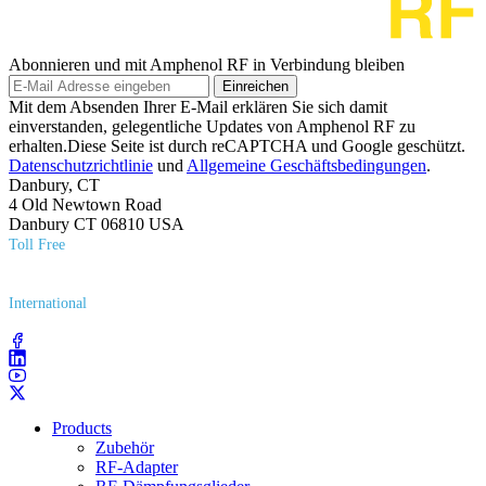
Abonnieren und mit Amphenol RF in Verbindung bleiben
Einreichen
Mit dem Absenden Ihrer E-Mail erklären Sie sich damit
einverstanden, gelegentliche Updates von Amphenol RF zu
erhalten.Diese Seite ist durch reCAPTCHA und Google geschützt.
Datenschutzrichtlinie
und
Allgemeine Geschäftsbedingungen
.
Danbury, CT
4 Old Newtown Road
Danbury CT 06810 USA
Toll Free
(800) 627​-7100
International
(203) 743​-9272
Products
Zubehör
RF-Adapter