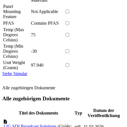
Materials
Panel
Mounting
Not Applicable
Feature
PFAS
Contains PFAS
Temp (Max
Degrees
75
Celsius)
Temp (Min
Degrees
-30
Celsius)
Unit Weight
97.940
(Grams)
Siehe Simular
Alle zugehörigen Dokumente
Alle zugehörigen Dokumente
Datum der
Titel des Dokuments
Typ
Veröffentlichung
12G SDI Broadcast Solutions
(Größe:
pdf
31.03.2026