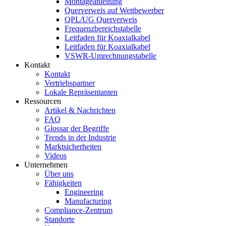
Montageanleitung
Querverweis auf Wettbewerber
QPL/UG Querverweis
Frequenzbereichstabelle
Leitfaden für Koaxialkabel
Leitfaden für Koaxialkabel
VSWR-Umrechnungstabelle
Kontakt
Kontakt
Vertriebspartner
Lokale Repräsentanten
Ressourcen
Artikel & Nachrichten
FAQ
Glossar der Begriffe
Trends in der Industrie
Marktsicherheiten
Videos
Unternehmen
Über uns
Fähigkeiten
Engineering
Manufacturing
Compliance-Zentrum
Standorte