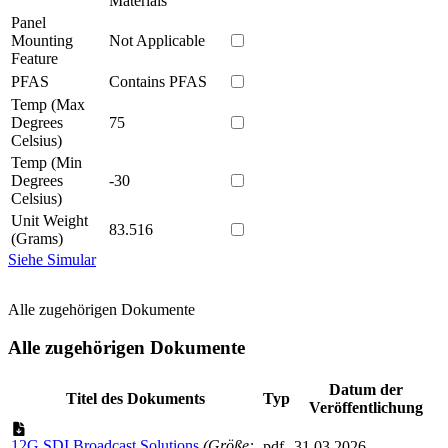
Materials
Panel
Mounting
Not Applicable
Feature
PFAS
Contains PFAS
Temp (Max
Degrees
75
Celsius)
Temp (Min
Degrees
-30
Celsius)
Unit Weight
83.516
(Grams)
Siehe Simular
Alle zugehörigen Dokumente
Alle zugehörigen Dokumente
Datum der
Titel des Dokuments
Typ
Veröffentlichung
12G SDI Broadcast Solutions
(Größe:
pdf
31.03.2026