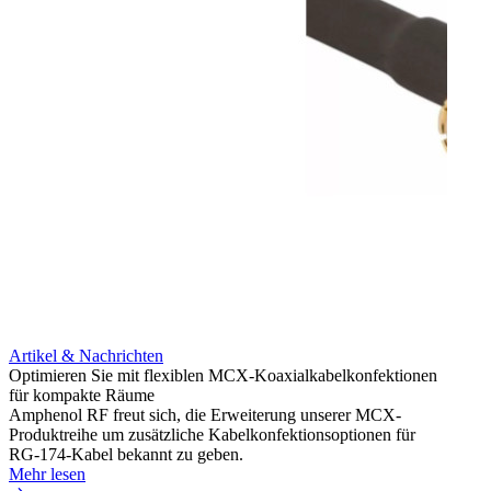
Artikel & Nachrichten
Artik
Optimieren Sie mit flexiblen MCX-Koaxialkabelkonfektionen
Erweit
für kompakte Räume
Konnek
Amphenol RF freut sich, die Erweiterung unserer MCX-
Amphe
Produktreihe um zusätzliche Kabelkonfektionsoptionen für
Produk
RG-174-Kabel bekannt zu geben.
einer 
Mehr lesen
könne