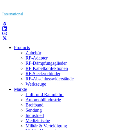
(800) 627​-7100
International
(203) 743​-9272
Products
Zubehör
RF-Adapter
RF-Dämpfungsglieder
RF-Kabelkonfektionen
RF-Steckverbinder
RF-Abschlusswiderstände
Werkzeuge
Märkte
Luft- und Raumfahrt
Automobilindustrie
Breitband
Sendung
Industriell
Medizinische
Militär & Verteidigung