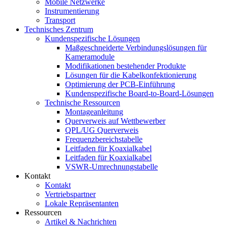
Mobile Netzwerke
Instrumentierung
Transport
Technisches Zentrum
Kundenspezifische Lösungen
Maßgeschneiderte Verbindungslösungen für
Kameramodule
Modifikationen bestehender Produkte
Lösungen für die Kabelkonfektionierung
Optimierung der PCB-Einführung
Kundenspezifische Board-to-Board-Lösungen
Technische Ressourcen
Montageanleitung
Querverweis auf Wettbewerber
QPL/UG Querverweis
Frequenzbereichstabelle
Leitfaden für Koaxialkabel
Leitfaden für Koaxialkabel
VSWR-Umrechnungstabelle
Kontakt
Kontakt
Vertriebspartner
Lokale Repräsentanten
Ressourcen
Artikel & Nachrichten