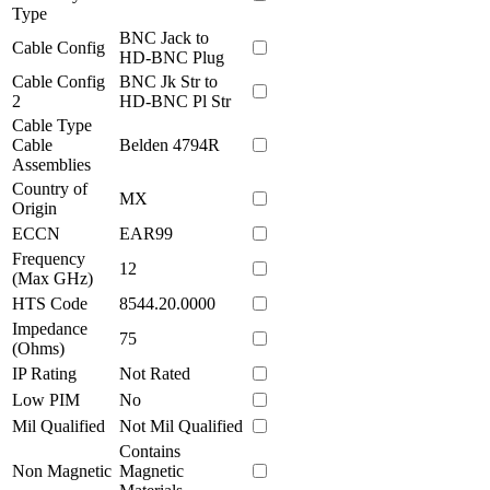
Type
BNC Jack to
Cable Config
HD-BNC Plug
Cable Config
BNC Jk Str to
2
HD-BNC Pl Str
Cable Type
Cable
Belden 4794R
Assemblies
Country of
MX
Origin
ECCN
EAR99
Frequency
12
(Max GHz)
HTS Code
8544.20.0000
Impedance
75
(Ohms)
IP Rating
Not Rated
Low PIM
No
Mil Qualified
Not Mil Qualified
Contains
Non Magnetic
Magnetic