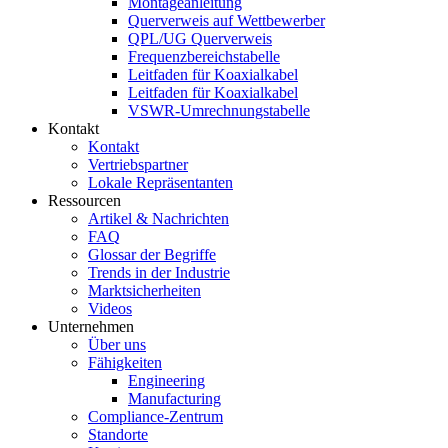
Montageanleitung
Querverweis auf Wettbewerber
QPL/UG Querverweis
Frequenzbereichstabelle
Leitfaden für Koaxialkabel
Leitfaden für Koaxialkabel
VSWR-Umrechnungstabelle
Kontakt
Kontakt
Vertriebspartner
Lokale Repräsentanten
Ressourcen
Artikel & Nachrichten
FAQ
Glossar der Begriffe
Trends in der Industrie
Marktsicherheiten
Videos
Unternehmen
Über uns
Fähigkeiten
Engineering
Manufacturing
Compliance-Zentrum
Standorte