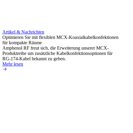
Artikel & Nachrichten
Artik
Optimieren Sie mit flexiblen MCX-Koaxialkabelkonfektionen
Erweit
für kompakte Räume
Konnek
Amphenol RF freut sich, die Erweiterung unserer MCX-
Amphe
Produktreihe um zusätzliche Kabelkonfektionsoptionen für
Produk
RG-174-Kabel bekannt zu geben.
einer 
Mehr lesen
könne
Mehr 