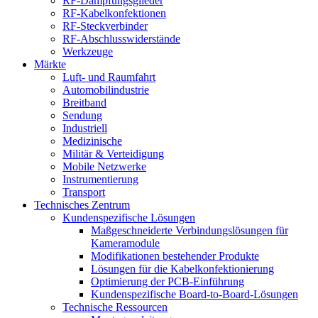
RF-Dämpfungsglieder
RF-Kabelkonfektionen
RF-Steckverbinder
RF-Abschlusswiderstände
Werkzeuge
Märkte
Luft- und Raumfahrt
Automobilindustrie
Breitband
Sendung
Industriell
Medizinische
Militär & Verteidigung
Mobile Netzwerke
Instrumentierung
Transport
Technisches Zentrum
Kundenspezifische Lösungen
Maßgeschneiderte Verbindungslösungen für
Kameramodule
Modifikationen bestehender Produkte
Lösungen für die Kabelkonfektionierung
Optimierung der PCB-Einführung
Kundenspezifische Board-to-Board-Lösungen
Technische Ressourcen