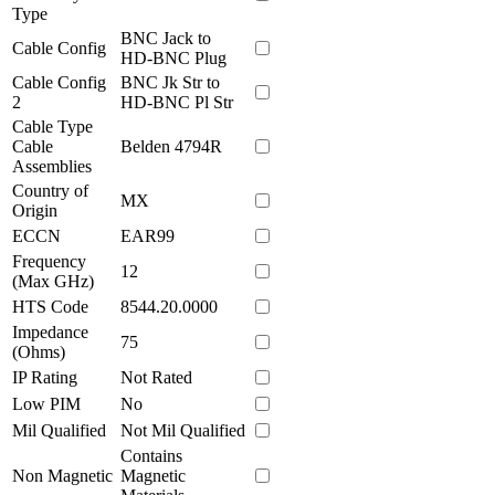
Type
BNC Jack to
Cable Config
HD-BNC Plug
Cable Config
BNC Jk Str to
2
HD-BNC Pl Str
Cable Type
Cable
Belden 4794R
Assemblies
Country of
MX
Origin
ECCN
EAR99
Frequency
12
(Max GHz)
HTS Code
8544.20.0000
Impedance
75
(Ohms)
IP Rating
Not Rated
Low PIM
No
Mil Qualified
Not Mil Qualified
Contains
Non Magnetic
Magnetic