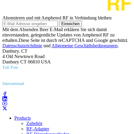
Abonnieren und mit Amphenol RF in Verbindung bleiben
Einreichen
Mit dem Absenden Ihrer E-Mail erklären Sie sich damit
einverstanden, gelegentliche Updates von Amphenol RF zu
erhalten.Diese Seite ist durch reCAPTCHA und Google geschützt.
Datenschutzrichtlinie
und
Allgemeine Geschäftsbedingungen
.
Danbury, CT
4 Old Newtown Road
Danbury CT 06810 USA
Toll Free
(800) 627​-7100
International
(203) 743​-9272
Products
Zubehör
RF-Adapter