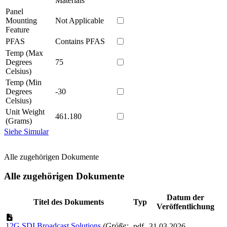
Materials
Panel
Mounting
Not Applicable
Feature
PFAS
Contains PFAS
Temp (Max
Degrees
75
Celsius)
Temp (Min
Degrees
-30
Celsius)
Unit Weight
461.180
(Grams)
Siehe Simular
Alle zugehörigen Dokumente
Alle zugehörigen Dokumente
Datum der
Titel des Dokuments
Typ
Veröffentlichung
12G SDI Broadcast Solutions
(Größe:
pdf
31.03.2026