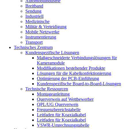
Automobilindustrie
Breitband
Sendung
Industriell
Medizinische
Militär & Verteidigung
Mobile Netzwerke
Instrumentierung
Transport
Technisches Zentrum
Kundenspezifische Lösungen
Maßgeschneiderte Verbindungslösungen für
Kameramodule
Modifikationen bestehender Produkte
Lösungen für die Kabelkonfektionierung
Optimierung der PCB-Einführung
Kundenspezifische Board-to-Board-Lösungen
Technische Ressourcen
Montageanleitung
Querverweis auf Wettbewerber
QPL/UG Querverweis
Frequenzbereichstabelle
Leitfaden für Koaxialkabel
Leitfaden für Koaxialkabel
VSWR-Umrechnungstabelle