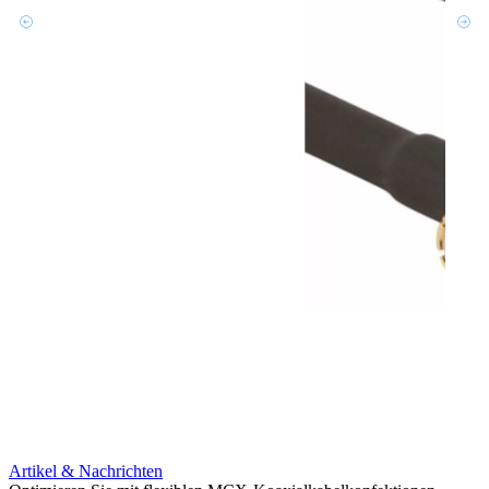
Artikel & Nachrichten
Artik