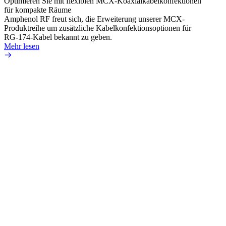
Optimieren Sie mit flexiblen MCX-Koaxialkabelkonfektionen
Erweit
für kompakte Räume
Konnek
Amphenol RF freut sich, die Erweiterung unserer MCX-
Amphe
Produktreihe um zusätzliche Kabelkonfektionsoptionen für
Produk
RG-174-Kabel bekannt zu geben.
einer 
Mehr lesen
könne
Mehr 