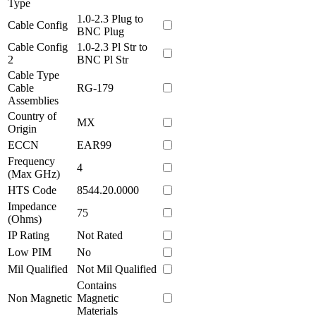
Type
1.0-2.3 Plug to
Cable Config
BNC Plug
Cable Config
1.0-2.3 Pl Str to
2
BNC Pl Str
Cable Type
Cable
RG-179
Assemblies
Country of
MX
Origin
ECCN
EAR99
Frequency
4
(Max GHz)
HTS Code
8544.20.0000
Impedance
75
(Ohms)
IP Rating
Not Rated
Low PIM
No
Mil Qualified
Not Mil Qualified
Contains
Non Magnetic
Magnetic
Materials