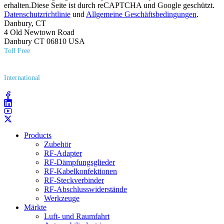
erhalten.Diese Seite ist durch reCAPTCHA und Google geschützt.
Datenschutzrichtlinie
und
Allgemeine Geschäftsbedingungen
.
Danbury, CT
4 Old Newtown Road
Danbury CT 06810 USA
Toll Free
(800) 627​-7100
International
(203) 743​-9272
Products
Zubehör
RF-Adapter
RF-Dämpfungsglieder
RF-Kabelkonfektionen
RF-Steckverbinder
RF-Abschlusswiderstände
Werkzeuge
Märkte
Luft- und Raumfahrt