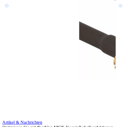
Artikel & Nachrichten
Artik