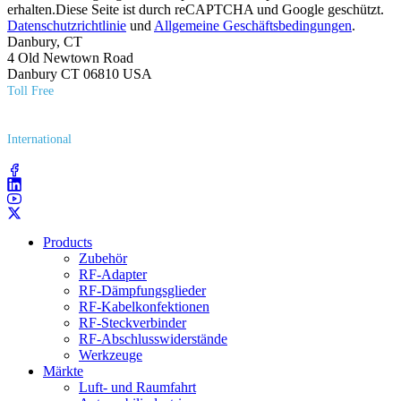
erhalten.Diese Seite ist durch reCAPTCHA und Google geschützt.
Datenschutzrichtlinie
und
Allgemeine Geschäftsbedingungen
.
Danbury, CT
4 Old Newtown Road
Danbury CT 06810 USA
Toll Free
(800) 627​-7100
International
(203) 743​-9272
Products
Zubehör
RF-Adapter
RF-Dämpfungsglieder
RF-Kabelkonfektionen
RF-Steckverbinder
RF-Abschlusswiderstände
Werkzeuge
Märkte
Luft- und Raumfahrt