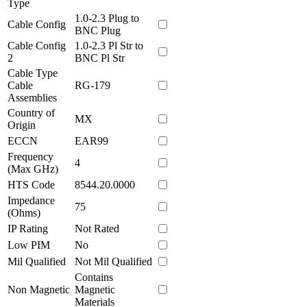
Type
1.0-2.3 Plug to
Cable Config
BNC Plug
Cable Config
1.0-2.3 Pl Str to
2
BNC Pl Str
Cable Type
Cable
RG-179
Assemblies
Country of
MX
Origin
ECCN
EAR99
Frequency
4
(Max GHz)
HTS Code
8544.20.0000
Impedance
75
(Ohms)
IP Rating
Not Rated
Low PIM
No
Mil Qualified
Not Mil Qualified
Contains
Non Magnetic
Magnetic
Materials