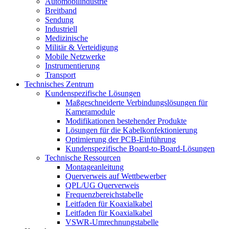
Automobilindustrie
Breitband
Sendung
Industriell
Medizinische
Militär & Verteidigung
Mobile Netzwerke
Instrumentierung
Transport
Technisches Zentrum
Kundenspezifische Lösungen
Maßgeschneiderte Verbindungslösungen für
Kameramodule
Modifikationen bestehender Produkte
Lösungen für die Kabelkonfektionierung
Optimierung der PCB-Einführung
Kundenspezifische Board-to-Board-Lösungen
Technische Ressourcen
Montageanleitung
Querverweis auf Wettbewerber
QPL/UG Querverweis
Frequenzbereichstabelle
Leitfaden für Koaxialkabel
Leitfaden für Koaxialkabel
VSWR-Umrechnungstabelle