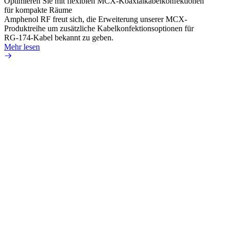
Optimieren Sie mit flexiblen MCX-Koaxialkabelkonfektionen
Erweit
für kompakte Räume
Konnek
Amphenol RF freut sich, die Erweiterung unserer MCX-
Amphe
Produktreihe um zusätzliche Kabelkonfektionsoptionen für
Produk
RG-174-Kabel bekannt zu geben.
einer 
Mehr lesen
könne
Mehr 