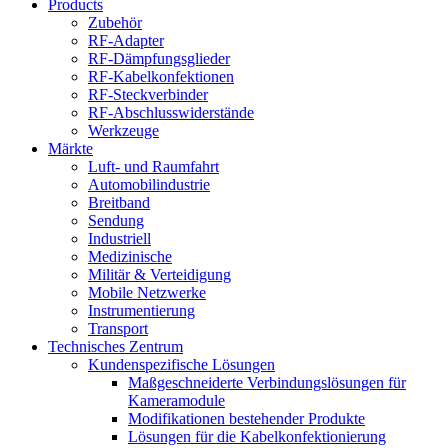
Products
Zubehör
RF-Adapter
RF-Dämpfungsglieder
RF-Kabelkonfektionen
RF-Steckverbinder
RF-Abschlusswiderstände
Werkzeuge
Märkte
Luft- und Raumfahrt
Automobilindustrie
Breitband
Sendung
Industriell
Medizinische
Militär & Verteidigung
Mobile Netzwerke
Instrumentierung
Transport
Technisches Zentrum
Kundenspezifische Lösungen
Maßgeschneiderte Verbindungslösungen für
Kameramodule
Modifikationen bestehender Produkte
Lösungen für die Kabelkonfektionierung