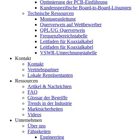
Optimierung der PCB-Einführung
Kundenspezifische Board-to-Board-Lösungen
Technische Ressourcen
Montageanleitung
Querverweis auf Wettbewerber
QPL/UG Querverweis
Frequenzbereichstabelle
Leitfaden für Koaxialkabel
Leitfaden für Koaxialkabel
VSWR-Umrechnungstabelle
Kontakt
Kontakt
Vertriebspartner
Lokale Repräsentanten
Ressourcen
Artikel & Nachrichten
FAQ
Glossar der Begriffe
Trends in der Industrie
Marktsicherheiten
Videos
Unternehmen
Über uns
Fähigkeiten
Engineering