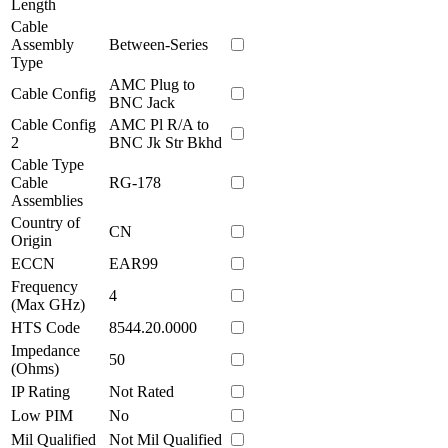
Length
Cable
Assembly
Between-Series
Type
AMC Plug to
Cable Config
BNC Jack
Cable Config
AMC Pl R/A to
2
BNC Jk Str Bkhd
Cable Type
Cable
RG-178
Assemblies
Country of
CN
Origin
ECCN
EAR99
Frequency
4
(Max GHz)
HTS Code
8544.20.0000
Impedance
50
(Ohms)
IP Rating
Not Rated
Low PIM
No
Mil Qualified
Not Mil Qualified