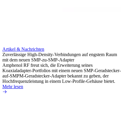
Artikel & Nachrichten
Artik
Zuverlässige High-Density-Verbindungen auf engstem Raum
Optim
mit dem neuen SMP-zu-SMP-Adapter
für k
Amphenol RF freut sich, die Erweiterung seines
Amphe
Koaxialadapter-Portfolios mit einem neuen SMP-Geradstecker-
Produk
auf-SMPM-Geradstecker-Adapter bekannt zu geben, der
RG-17
Hochfrequenzleistung in einem Low-Profile-Gehäuse bietet.
Mehr 
Mehr lesen