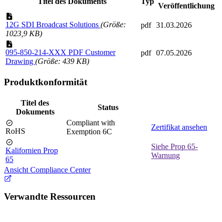
Titel des Dokuments
Typ
Veröffentlichung
12G SDI Broadcast Solutions
(Größe:
pdf
31.03.2026
1023,9 KB)
095-850-214-XXX PDF Customer
pdf
07.05.2026
Drawing
(Größe: 439 KB)
Produktkonformität
Titel des
Status
Dokuments
Compliant with
Zertifikat ansehen
RoHS
Exemption 6C
Siehe Prop 65-
Kalifornien Prop
Warnung
65
Ansicht Compliance Center
Verwandte Ressourcen