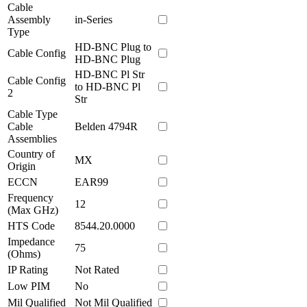
Cable
Assembly
in-Series
Type
HD-BNC Plug to
Cable Config
HD-BNC Plug
HD-BNC Pl Str
Cable Config
to HD-BNC Pl
2
Str
Cable Type
Cable
Belden 4794R
Assemblies
Country of
MX
Origin
ECCN
EAR99
Frequency
12
(Max GHz)
HTS Code
8544.20.0000
Impedance
75
(Ohms)
IP Rating
Not Rated
Low PIM
No
Mil Qualified
Not Mil Qualified