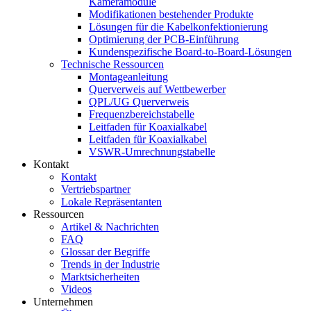
Kameramodule
Modifikationen bestehender Produkte
Lösungen für die Kabelkonfektionierung
Optimierung der PCB-Einführung
Kundenspezifische Board-to-Board-Lösungen
Technische Ressourcen
Montageanleitung
Querverweis auf Wettbewerber
QPL/UG Querverweis
Frequenzbereichstabelle
Leitfaden für Koaxialkabel
Leitfaden für Koaxialkabel
VSWR-Umrechnungstabelle
Kontakt
Kontakt
Vertriebspartner
Lokale Repräsentanten
Ressourcen
Artikel & Nachrichten
FAQ
Glossar der Begriffe
Trends in der Industrie
Marktsicherheiten
Videos
Unternehmen