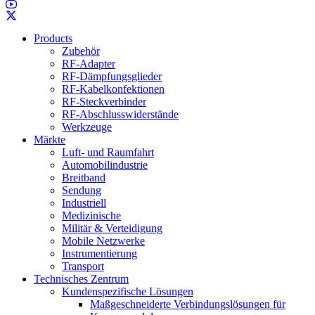
Products
Zubehör
RF-Adapter
RF-Dämpfungsglieder
RF-Kabelkonfektionen
RF-Steckverbinder
RF-Abschlusswiderstände
Werkzeuge
Märkte
Luft- und Raumfahrt
Automobilindustrie
Breitband
Sendung
Industriell
Medizinische
Militär & Verteidigung
Mobile Netzwerke
Instrumentierung
Transport
Technisches Zentrum
Kundenspezifische Lösungen
Maßgeschneiderte Verbindungslösungen für