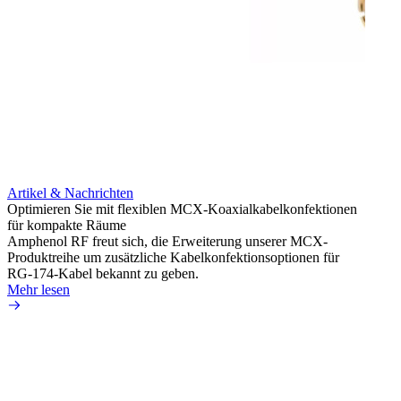
Artikel & Nachrichten
Artik
Optimieren Sie mit flexiblen MCX-Koaxialkabelkonfektionen
Erweit
für kompakte Räume
Konnek
Amphenol RF freut sich, die Erweiterung unserer MCX-
Amphe
Produktreihe um zusätzliche Kabelkonfektionsoptionen für
Produk
RG-174-Kabel bekannt zu geben.
einer 
Mehr lesen
könne
Mehr 