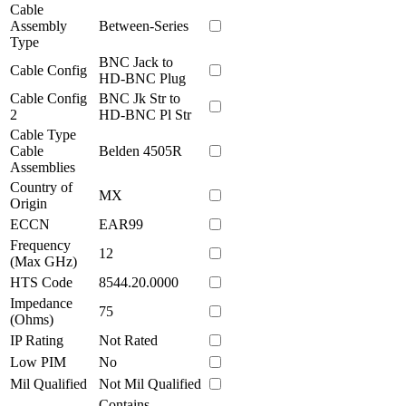
Cable
Assembly
Between-Series
Type
BNC Jack to
Cable Config
HD-BNC Plug
Cable Config
BNC Jk Str to
2
HD-BNC Pl Str
Cable Type
Cable
Belden 4505R
Assemblies
Country of
MX
Origin
ECCN
EAR99
Frequency
12
(Max GHz)
HTS Code
8544.20.0000
Impedance
75
(Ohms)
IP Rating
Not Rated
Low PIM
No
Mil Qualified
Not Mil Qualified
Contains