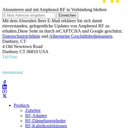
Abonnieren und mit Amphenol RF in Verbindung bleiben
Einreichen
Mit dem Absenden Ihrer E-Mail erklären Sie sich damit
einverstanden, gelegentliche Updates von Amphenol RF zu
erhalten.Diese Seite ist durch reCAPTCHA und Google geschützt.
Datenschutzrichtlinie
und
Allgemeine Geschäftsbedingungen
.
Danbury, CT
4 Old Newtown Road
Danbury CT 06810 USA
Toll Free
(800) 627​-7100
International
(203) 743​-9272
Products
Zubehör
RF-Adapter
RF-Dämpfungsglieder
RF-Kabelkonfektionen