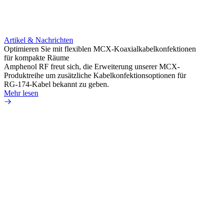
Artikel & Nachrichten
Artik
Optimieren Sie mit flexiblen MCX-Koaxialkabelkonfektionen
Erweit
für kompakte Räume
Konnek
Amphenol RF freut sich, die Erweiterung unserer MCX-
Amphe
Produktreihe um zusätzliche Kabelkonfektionsoptionen für
Produk
RG-174-Kabel bekannt zu geben.
einer 
Mehr lesen
könne
Mehr 