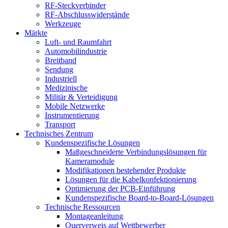
RF-Steckverbinder
RF-Abschlusswiderstände
Werkzeuge
Märkte
Luft- und Raumfahrt
Automobilindustrie
Breitband
Sendung
Industriell
Medizinische
Militär & Verteidigung
Mobile Netzwerke
Instrumentierung
Transport
Technisches Zentrum
Kundenspezifische Lösungen
Maßgeschneiderte Verbindungslösungen für
Kameramodule
Modifikationen bestehender Produkte
Lösungen für die Kabelkonfektionierung
Optimierung der PCB-Einführung
Kundenspezifische Board-to-Board-Lösungen
Technische Ressourcen
Montageanleitung
Querverweis auf Wettbewerber