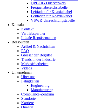
QPL/UG Querverweis
Frequenzbereichstabelle
Leitfaden für Koaxialkabel
Leitfaden für Koaxialkabel
VSWR-Umrechnungstabelle
Kontakt
Kontakt
Vertriebspartner
Lokale Repräsentanten
Ressourcen
Artikel & Nachrichten
FAQ
Glossar der Begriffe
Trends in der Industrie
Marktsicherheiten
Videos
Unternehmen
Über uns
Fähigkeiten
Engineering
Manufacturing
Compliance-Zentrum
Standorte
Karriere
Qualität