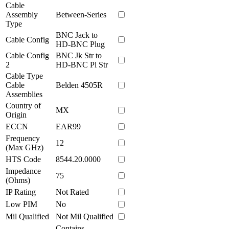
Cable
Assembly
Between-Series
Type
BNC Jack to
Cable Config
HD-BNC Plug
Cable Config
BNC Jk Str to
2
HD-BNC Pl Str
Cable Type
Cable
Belden 4505R
Assemblies
Country of
MX
Origin
ECCN
EAR99
Frequency
12
(Max GHz)
HTS Code
8544.20.0000
Impedance
75
(Ohms)
IP Rating
Not Rated
Low PIM
No
Mil Qualified
Not Mil Qualified
Contains