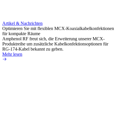
Artikel & Nachrichten
Artik
Optimieren Sie mit flexiblen MCX-Koaxialkabelkonfektionen
Erweit
für kompakte Räume
Konnek
Amphenol RF freut sich, die Erweiterung unserer MCX-
Amphe
Produktreihe um zusätzliche Kabelkonfektionsoptionen für
Produk
RG-174-Kabel bekannt zu geben.
einer 
Mehr lesen
könne
Mehr 