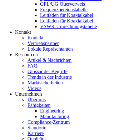
QPL/UG Querverweis
Frequenzbereichstabelle
Leitfaden für Koaxialkabel
Leitfaden für Koaxialkabel
VSWR-Umrechnungstabelle
Kontakt
Kontakt
Vertriebspartner
Lokale Repräsentanten
Ressourcen
Artikel & Nachrichten
FAQ
Glossar der Begriffe
Trends in der Industrie
Marktsicherheiten
Videos
Unternehmen
Über uns
Fähigkeiten
Engineering
Manufacturing
Compliance-Zentrum
Standorte
Karriere
Qualität