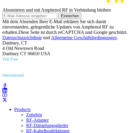
Abonnieren und mit Amphenol RF in Verbindung bleiben
Einreichen
Mit dem Absenden Ihrer E-Mail erklären Sie sich damit
einverstanden, gelegentliche Updates von Amphenol RF zu
erhalten.Diese Seite ist durch reCAPTCHA und Google geschützt.
Datenschutzrichtlinie
und
Allgemeine Geschäftsbedingungen
.
Danbury, CT
4 Old Newtown Road
Danbury CT 06810 USA
Toll Free
(800) 627​-7100
International
(203) 743​-9272
Products
Zubehör
RF-Adapter
RF-Dämpfungsglieder
RF-Kabelkonfektionen