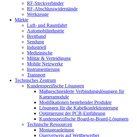
RF-Steckverbinder
RF-Abschlusswiderstände
Werkzeuge
Märkte
Luft- und Raumfahrt
Automobilindustrie
Breitband
Sendung
Industriell
Medizinische
Militär & Verteidigung
Mobile Netzwerke
Instrumentierung
Transport
Technisches Zentrum
Kundenspezifische Lösungen
Maßgeschneiderte Verbindungslösungen für
Kameramodule
Modifikationen bestehender Produkte
Lösungen für die Kabelkonfektionierung
Optimierung der PCB-Einführung
Kundenspezifische Board-to-Board-Lösungen
Technische Ressourcen
Montageanleitung
Querverweis auf Wettbewerber