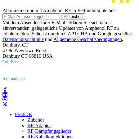
Abonnieren und mit Amphenol RF in Verbindung bleiben
Einreichen
Mit dem Absenden Ihrer E-Mail erklären Sie sich damit
einverstanden, gelegentliche Updates von Amphenol RF zu
erhalten.Diese Seite ist durch reCAPTCHA und Google geschützt.
Datenschutzrichtlinie
und
Allgemeine Geschäftsbedingungen
.
Danbury, CT
4 Old Newtown Road
Danbury CT 06810 USA
Toll Free
(800) 627​-7100
International
(203) 743​-9272
Products
Zubehör
RF-Adapter
RF-Dämpfungsglieder
RF-Kabelkonfektionen