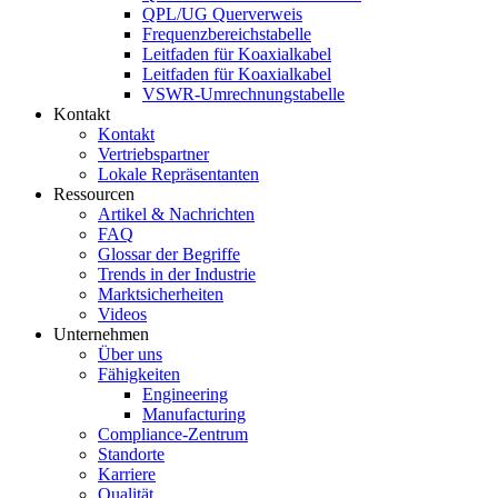
QPL/UG Querverweis
Frequenzbereichstabelle
Leitfaden für Koaxialkabel
Leitfaden für Koaxialkabel
VSWR-Umrechnungstabelle
Kontakt
Kontakt
Vertriebspartner
Lokale Repräsentanten
Ressourcen
Artikel & Nachrichten
FAQ
Glossar der Begriffe
Trends in der Industrie
Marktsicherheiten
Videos
Unternehmen
Über uns
Fähigkeiten
Engineering
Manufacturing
Compliance-Zentrum
Standorte
Karriere
Qualität