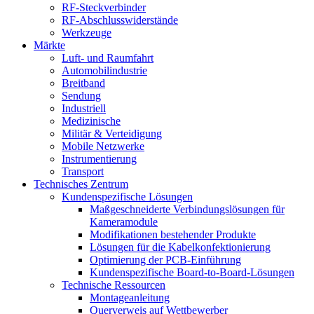
RF-Steckverbinder
RF-Abschlusswiderstände
Werkzeuge
Märkte
Luft- und Raumfahrt
Automobilindustrie
Breitband
Sendung
Industriell
Medizinische
Militär & Verteidigung
Mobile Netzwerke
Instrumentierung
Transport
Technisches Zentrum
Kundenspezifische Lösungen
Maßgeschneiderte Verbindungslösungen für
Kameramodule
Modifikationen bestehender Produkte
Lösungen für die Kabelkonfektionierung
Optimierung der PCB-Einführung
Kundenspezifische Board-to-Board-Lösungen
Technische Ressourcen
Montageanleitung
Querverweis auf Wettbewerber