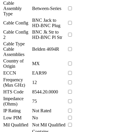
Cable
Assembly
Between-Series
Type
BNC Jack to
Cable Config
HD-BNC Plug
Cable Config
BNC Jk Str to
2
HD-BNC Pl Str
Cable Type
Cable
Belden 4694R
Assemblies
Country of
MX
Origin
ECCN
EAR99
Frequency
12
(Max GHz)
HTS Code
8544.20.0000
Impedance
75
(Ohms)
IP Rating
Not Rated
Low PIM
No
Mil Qualified
Not Mil Qualified
Contains