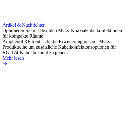
Artikel & Nachrichten
Artik
Optimieren Sie mit flexiblen MCX-Koaxialkabelkonfektionen
Erweit
für kompakte Räume
Konnek
Amphenol RF freut sich, die Erweiterung unserer MCX-
Amphe
Produktreihe um zusätzliche Kabelkonfektionsoptionen für
Produk
RG-174-Kabel bekannt zu geben.
einer 
Mehr lesen
könne
Mehr 