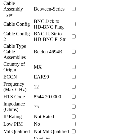
Cable
Assembly
Between-Series
Type
BNC Jack to
Cable Config
HD-BNC Plug
Cable Config
BNC Jk Str to
2
HD-BNC Pl Str
Cable Type
Cable
Belden 4694R
Assemblies
Country of
MX
Origin
ECCN
EAR99
Frequency
12
(Max GHz)
HTS Code
8544.20.0000
Impedance
75
(Ohms)
IP Rating
Not Rated
Low PIM
No
Mil Qualified
Not Mil Qualified
Contains