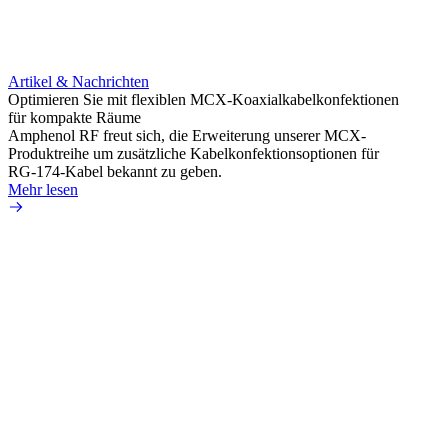
Artikel & Nachrichten
Artik
Optimieren Sie mit flexiblen MCX-Koaxialkabelkonfektionen
Erweit
für kompakte Räume
Konnek
Amphenol RF freut sich, die Erweiterung unserer MCX-
Amphe
Produktreihe um zusätzliche Kabelkonfektionsoptionen für
Produk
RG-174-Kabel bekannt zu geben.
einer 
Mehr lesen
könne
Mehr 