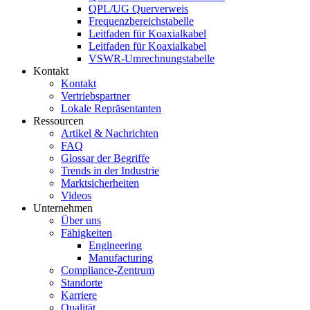
QPL/UG Querverweis
Frequenzbereichstabelle
Leitfaden für Koaxialkabel
Leitfaden für Koaxialkabel
VSWR-Umrechnungstabelle
Kontakt
Kontakt
Vertriebspartner
Lokale Repräsentanten
Ressourcen
Artikel & Nachrichten
FAQ
Glossar der Begriffe
Trends in der Industrie
Marktsicherheiten
Videos
Unternehmen
Über uns
Fähigkeiten
Engineering
Manufacturing
Compliance-Zentrum
Standorte
Karriere
Qualität