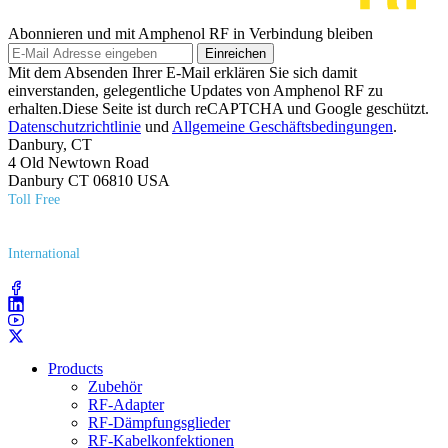
Abonnieren und mit Amphenol RF in Verbindung bleiben
Einreichen
Mit dem Absenden Ihrer E-Mail erklären Sie sich damit
einverstanden, gelegentliche Updates von Amphenol RF zu
erhalten.Diese Seite ist durch reCAPTCHA und Google geschützt.
Datenschutzrichtlinie
und
Allgemeine Geschäftsbedingungen
.
Danbury, CT
4 Old Newtown Road
Danbury CT 06810 USA
Toll Free
(800) 627​-7100
International
(203) 743​-9272
Products
Zubehör
RF-Adapter
RF-Dämpfungsglieder
RF-Kabelkonfektionen