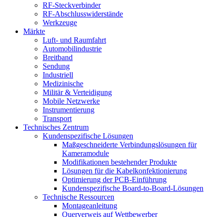
RF-Steckverbinder
RF-Abschlusswiderstände
Werkzeuge
Märkte
Luft- und Raumfahrt
Automobilindustrie
Breitband
Sendung
Industriell
Medizinische
Militär & Verteidigung
Mobile Netzwerke
Instrumentierung
Transport
Technisches Zentrum
Kundenspezifische Lösungen
Maßgeschneiderte Verbindungslösungen für
Kameramodule
Modifikationen bestehender Produkte
Lösungen für die Kabelkonfektionierung
Optimierung der PCB-Einführung
Kundenspezifische Board-to-Board-Lösungen
Technische Ressourcen
Montageanleitung
Querverweis auf Wettbewerber