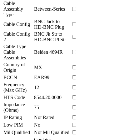
Cable
Assembly
Between-Series
Type
BNC Jack to
Cable Config
HD-BNC Plug
Cable Config
BNC Jk Str to
2
HD-BNC Pl Str
Cable Type
Cable
Belden 4694R
Assemblies
Country of
MX
Origin
ECCN
EAR99
Frequency
12
(Max GHz)
HTS Code
8544.20.0000
Impedance
75
(Ohms)
IP Rating
Not Rated
Low PIM
No
Mil Qualified
Not Mil Qualified
Contains