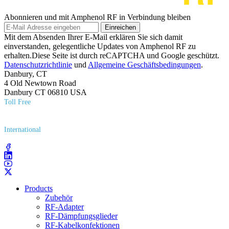
Abonnieren und mit Amphenol RF in Verbindung bleiben
Einreichen
Mit dem Absenden Ihrer E-Mail erklären Sie sich damit
einverstanden, gelegentliche Updates von Amphenol RF zu
erhalten.Diese Seite ist durch reCAPTCHA und Google geschützt.
Datenschutzrichtlinie
und
Allgemeine Geschäftsbedingungen
.
Danbury, CT
4 Old Newtown Road
Danbury CT 06810 USA
Toll Free
(800) 627​-7100
International
(203) 743​-9272
Products
Zubehör
RF-Adapter
RF-Dämpfungsglieder
RF-Kabelkonfektionen