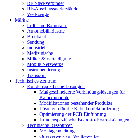
RF-Steckverbinder
RF-Abschlusswiderstände
Werkzeuge
Märkte
Luft- und Raumfahrt
Automobilindustrie
Breitband
Sendung
Industriell
Medizinische
Militär & Verteidigung
Mobile Netzwerke
Instrumentierung
Transport
Technisches Zentrum
Kundenspezifische Lösungen
Maßgeschneiderte Verbindungslösungen für
Kameramodule
Modifikationen bestehender Produkte
Lösungen für die Kabelkonfektionierung
Optimierung der PCB-Einführung
Kundenspezifische Board-to-Board-Lösungen
Technische Ressourcen
Montageanleitung
Querverweis auf Wettbewerber