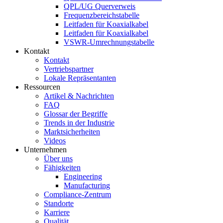
QPL/UG Querverweis
Frequenzbereichstabelle
Leitfaden für Koaxialkabel
Leitfaden für Koaxialkabel
VSWR-Umrechnungstabelle
Kontakt
Kontakt
Vertriebspartner
Lokale Repräsentanten
Ressourcen
Artikel & Nachrichten
FAQ
Glossar der Begriffe
Trends in der Industrie
Marktsicherheiten
Videos
Unternehmen
Über uns
Fähigkeiten
Engineering
Manufacturing
Compliance-Zentrum
Standorte
Karriere
Qualität