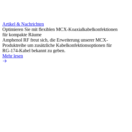
Artikel & Nachrichten
Artik
Optimieren Sie mit flexiblen MCX-Koaxialkabelkonfektionen
Erweit
für kompakte Räume
Konnek
Amphenol RF freut sich, die Erweiterung unserer MCX-
Amphe
Produktreihe um zusätzliche Kabelkonfektionsoptionen für
Produk
RG-174-Kabel bekannt zu geben.
einer 
Mehr lesen
könne
Mehr 