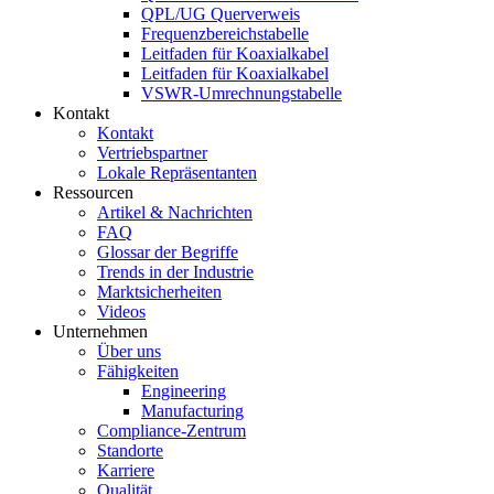
QPL/UG Querverweis
Frequenzbereichstabelle
Leitfaden für Koaxialkabel
Leitfaden für Koaxialkabel
VSWR-Umrechnungstabelle
Kontakt
Kontakt
Vertriebspartner
Lokale Repräsentanten
Ressourcen
Artikel & Nachrichten
FAQ
Glossar der Begriffe
Trends in der Industrie
Marktsicherheiten
Videos
Unternehmen
Über uns
Fähigkeiten
Engineering
Manufacturing
Compliance-Zentrum
Standorte
Karriere
Qualität