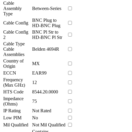
Cable
Assembly
Between-Series
Type
BNC Plug to
Cable Config
HD-BNC Plug
Cable Config
BNC Pl Str to
2
HD-BNC Pl Str
Cable Type
Cable
Belden 4694R
Assemblies
Country of
MX
Origin
ECCN
EAR99
Frequency
12
(Max GHz)
HTS Code
8544.20.0000
Impedance
75
(Ohms)
IP Rating
Not Rated
Low PIM
No
Mil Qualified
Not Mil Qualified
Contains