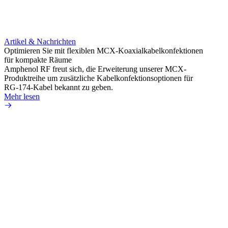
Artikel & Nachrichten
Artik
Optimieren Sie mit flexiblen MCX-Koaxialkabelkonfektionen
Erweit
für kompakte Räume
Konnek
Amphenol RF freut sich, die Erweiterung unserer MCX-
Amphe
Produktreihe um zusätzliche Kabelkonfektionsoptionen für
Produk
RG-174-Kabel bekannt zu geben.
einer 
Mehr lesen
könne
Mehr 