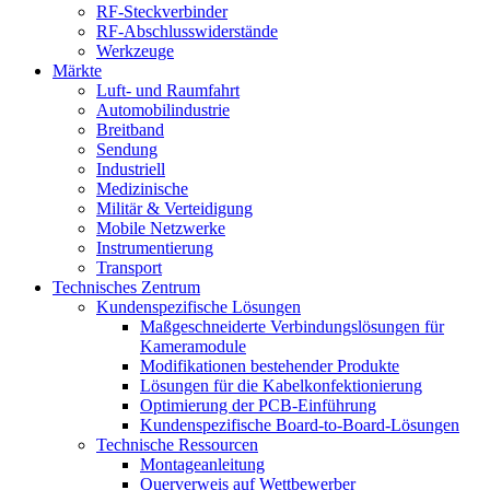
RF-Steckverbinder
RF-Abschlusswiderstände
Werkzeuge
Märkte
Luft- und Raumfahrt
Automobilindustrie
Breitband
Sendung
Industriell
Medizinische
Militär & Verteidigung
Mobile Netzwerke
Instrumentierung
Transport
Technisches Zentrum
Kundenspezifische Lösungen
Maßgeschneiderte Verbindungslösungen für
Kameramodule
Modifikationen bestehender Produkte
Lösungen für die Kabelkonfektionierung
Optimierung der PCB-Einführung
Kundenspezifische Board-to-Board-Lösungen
Technische Ressourcen
Montageanleitung
Querverweis auf Wettbewerber