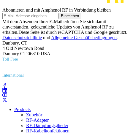
Abonnieren und mit Amphenol RF in Verbindung bleiben
Einreichen
Mit dem Absenden Ihrer E-Mail erklären Sie sich damit
einverstanden, gelegentliche Updates von Amphenol RF zu
erhalten.Diese Seite ist durch reCAPTCHA und Google geschützt.
Datenschutzrichtlinie
und
Allgemeine Geschäftsbedingungen
.
Danbury, CT
4 Old Newtown Road
Danbury CT 06810 USA
Toll Free
(800) 627​-7100
International
(203) 743​-9272
Products
Zubehör
RF-Adapter
RF-Dämpfungsglieder
RF-Kabelkonfektionen