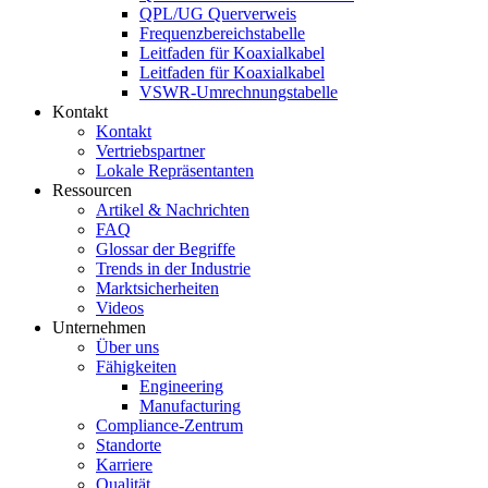
QPL/UG Querverweis
Frequenzbereichstabelle
Leitfaden für Koaxialkabel
Leitfaden für Koaxialkabel
VSWR-Umrechnungstabelle
Kontakt
Kontakt
Vertriebspartner
Lokale Repräsentanten
Ressourcen
Artikel & Nachrichten
FAQ
Glossar der Begriffe
Trends in der Industrie
Marktsicherheiten
Videos
Unternehmen
Über uns
Fähigkeiten
Engineering
Manufacturing
Compliance-Zentrum
Standorte
Karriere
Qualität