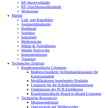
RF-Steckverbinder
RF-Abschlusswiderstände
Werkzeuge
Märkte
Luft- und Raumfahrt
Automobilindustrie
Breitband
Sendung
Industriell
Medizinische
Militär & Verteidigung
Mobile Netzwerke
Instrumentierung
Transport
Technisches Zentrum
Kundenspezifische Lösungen
Maßgeschneiderte Verbindungslösungen für
Kameramodule
Modifikationen bestehender Produkte
Lösungen für die Kabelkonfektionierung
Optimierung der PCB-Einführung
Kundenspezifische Board-to-Board-Lösungen
Technische Ressourcen
Montageanleitung
Querverweis auf Wettbewerber