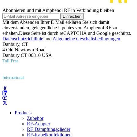
Abonnieren und mit Amphenol RF in Verbindung bleiben
Einreichen
Mit dem Absenden Ihrer E-Mail erklären Sie sich damit
einverstanden, gelegentliche Updates von Amphenol RF zu
erhalten.Diese Seite ist durch reCAPTCHA und Google geschützt.
Datenschutzrichtlinie
und
Allgemeine Geschäftsbedingungen
.
Danbury, CT
4 Old Newtown Road
Danbury CT 06810 USA
Toll Free
(800) 627​-7100
International
(203) 743​-9272
Products
Zubehör
RF-Adapter
RF-Dämpfungsglieder
RF-Kabelkonfektionen