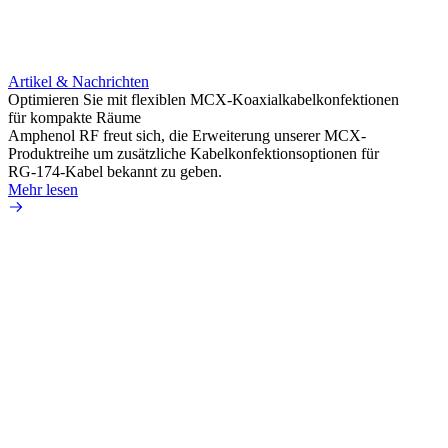
Artikel & Nachrichten
Artik
Optimieren Sie mit flexiblen MCX-Koaxialkabelkonfektionen
Erweit
für kompakte Räume
Konnek
Amphenol RF freut sich, die Erweiterung unserer MCX-
Amphe
Produktreihe um zusätzliche Kabelkonfektionsoptionen für
Produk
RG-174-Kabel bekannt zu geben.
einer 
Mehr lesen
könne
Mehr 