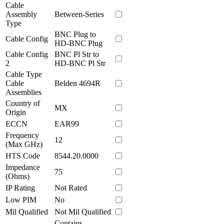
Cable
Assembly
Between-Series
Type
BNC Plug to
Cable Config
HD-BNC Plug
Cable Config
BNC Pl Str to
2
HD-BNC Pl Str
Cable Type
Cable
Belden 4694R
Assemblies
Country of
MX
Origin
ECCN
EAR99
Frequency
12
(Max GHz)
HTS Code
8544.20.0000
Impedance
75
(Ohms)
IP Rating
Not Rated
Low PIM
No
Mil Qualified
Not Mil Qualified
Contains