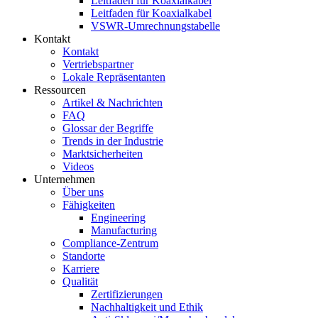
Leitfaden für Koaxialkabel
Leitfaden für Koaxialkabel
VSWR-Umrechnungstabelle
Kontakt
Kontakt
Vertriebspartner
Lokale Repräsentanten
Ressourcen
Artikel & Nachrichten
FAQ
Glossar der Begriffe
Trends in der Industrie
Marktsicherheiten
Videos
Unternehmen
Über uns
Fähigkeiten
Engineering
Manufacturing
Compliance-Zentrum
Standorte
Karriere
Qualität
Zertifizierungen
Nachhaltigkeit und Ethik