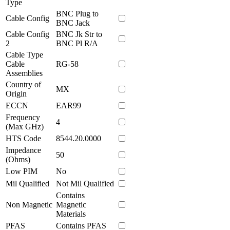
Type
BNC Plug to
Cable Config
BNC Jack
Cable Config
BNC Jk Str to
2
BNC Pl R/A
Cable Type
Cable
RG-58
Assemblies
Country of
MX
Origin
ECCN
EAR99
Frequency
4
(Max GHz)
HTS Code
8544.20.0000
Impedance
50
(Ohms)
Low PIM
No
Mil Qualified
Not Mil Qualified
Contains
Non Magnetic
Magnetic
Materials
PFAS
Contains PFAS