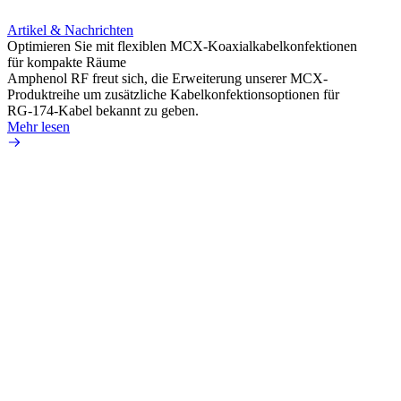
Artikel & Nachrichten
Artik
Optimieren Sie mit flexiblen MCX-Koaxialkabelkonfektionen
Erweit
für kompakte Räume
Konnek
Amphenol RF freut sich, die Erweiterung unserer MCX-
Amphe
Produktreihe um zusätzliche Kabelkonfektionsoptionen für
Produk
RG-174-Kabel bekannt zu geben.
einer 
Mehr lesen
könne
Mehr 