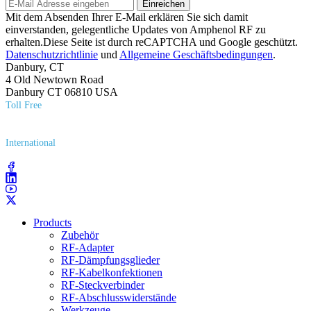
Einreichen
Mit dem Absenden Ihrer E-Mail erklären Sie sich damit
einverstanden, gelegentliche Updates von Amphenol RF zu
erhalten.Diese Seite ist durch reCAPTCHA und Google geschützt.
Datenschutzrichtlinie
und
Allgemeine Geschäftsbedingungen
.
Danbury, CT
4 Old Newtown Road
Danbury CT 06810 USA
Toll Free
(800) 627​-7100
International
(203) 743​-9272
Products
Zubehör
RF-Adapter
RF-Dämpfungsglieder
RF-Kabelkonfektionen
RF-Steckverbinder
RF-Abschlusswiderstände
Werkzeuge