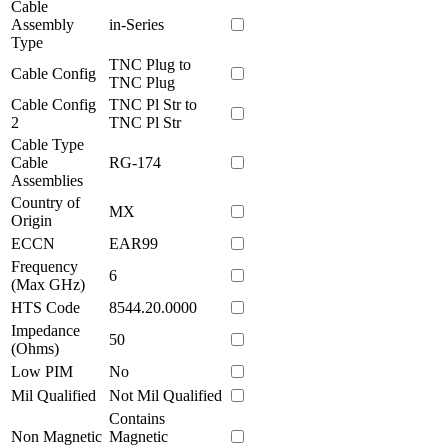
Cable
Assembly
in-Series
Type
TNC Plug to
Cable Config
TNC Plug
Cable Config
TNC Pl Str to
2
TNC Pl Str
Cable Type
Cable
RG-174
Assemblies
Country of
MX
Origin
ECCN
EAR99
Frequency
6
(Max GHz)
HTS Code
8544.20.0000
Impedance
50
(Ohms)
Low PIM
No
Mil Qualified
Not Mil Qualified
Contains
Non Magnetic
Magnetic