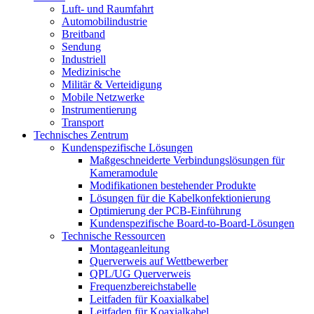
Luft- und Raumfahrt
Automobilindustrie
Breitband
Sendung
Industriell
Medizinische
Militär & Verteidigung
Mobile Netzwerke
Instrumentierung
Transport
Technisches Zentrum
Kundenspezifische Lösungen
Maßgeschneiderte Verbindungslösungen für
Kameramodule
Modifikationen bestehender Produkte
Lösungen für die Kabelkonfektionierung
Optimierung der PCB-Einführung
Kundenspezifische Board-to-Board-Lösungen
Technische Ressourcen
Montageanleitung
Querverweis auf Wettbewerber
QPL/UG Querverweis
Frequenzbereichstabelle
Leitfaden für Koaxialkabel
Leitfaden für Koaxialkabel