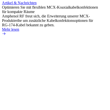
Artikel & Nachrichten
Artik
Optimieren Sie mit flexiblen MCX-Koaxialkabelkonfektionen
Erweit
für kompakte Räume
Konnek
Amphenol RF freut sich, die Erweiterung unserer MCX-
Amphe
Produktreihe um zusätzliche Kabelkonfektionsoptionen für
Produk
RG-174-Kabel bekannt zu geben.
einer 
Mehr lesen
könne
Mehr 