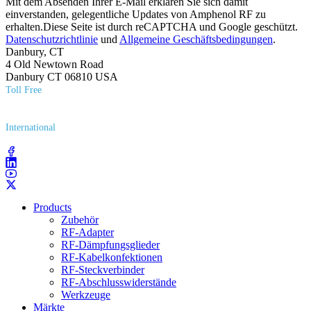
Mit dem Absenden Ihrer E-Mail erklären Sie sich damit
einverstanden, gelegentliche Updates von Amphenol RF zu
erhalten.Diese Seite ist durch reCAPTCHA und Google geschützt.
Datenschutzrichtlinie
und
Allgemeine Geschäftsbedingungen
.
Danbury, CT
4 Old Newtown Road
Danbury CT 06810 USA
Toll Free
(800) 627​-7100
International
(203) 743​-9272
Products
Zubehör
RF-Adapter
RF-Dämpfungsglieder
RF-Kabelkonfektionen
RF-Steckverbinder
RF-Abschlusswiderstände
Werkzeuge
Märkte