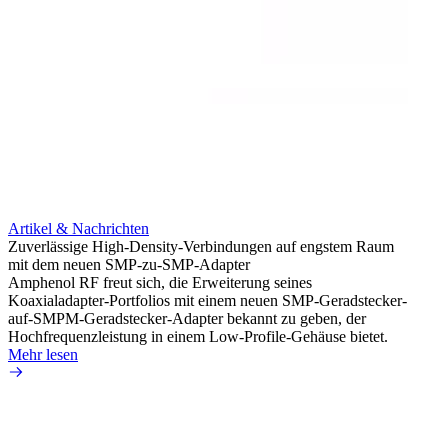
Artikel & Nachrichten
Artik
Zuverlässige High-Density-Verbindungen auf engstem Raum
Optim
mit dem neuen SMP-zu-SMP-Adapter
für k
Amphenol RF freut sich, die Erweiterung seines
Amphe
Koaxialadapter-Portfolios mit einem neuen SMP-Geradstecker-
Produk
auf-SMPM-Geradstecker-Adapter bekannt zu geben, der
RG-17
Hochfrequenzleistung in einem Low-Profile-Gehäuse bietet.
Mehr 
Mehr lesen