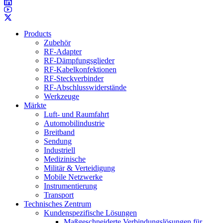
Products
Zubehör
RF-Adapter
RF-Dämpfungsglieder
RF-Kabelkonfektionen
RF-Steckverbinder
RF-Abschlusswiderstände
Werkzeuge
Märkte
Luft- und Raumfahrt
Automobilindustrie
Breitband
Sendung
Industriell
Medizinische
Militär & Verteidigung
Mobile Netzwerke
Instrumentierung
Transport
Technisches Zentrum
Kundenspezifische Lösungen
Maßgeschneiderte Verbindungslösungen für