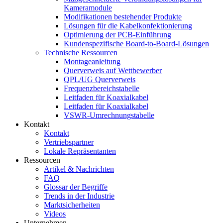
Kameramodule
Modifikationen bestehender Produkte
Lösungen für die Kabelkonfektionierung
Optimierung der PCB-Einführung
Kundenspezifische Board-to-Board-Lösungen
Technische Ressourcen
Montageanleitung
Querverweis auf Wettbewerber
QPL/UG Querverweis
Frequenzbereichstabelle
Leitfaden für Koaxialkabel
Leitfaden für Koaxialkabel
VSWR-Umrechnungstabelle
Kontakt
Kontakt
Vertriebspartner
Lokale Repräsentanten
Ressourcen
Artikel & Nachrichten
FAQ
Glossar der Begriffe
Trends in der Industrie
Marktsicherheiten
Videos
Unternehmen