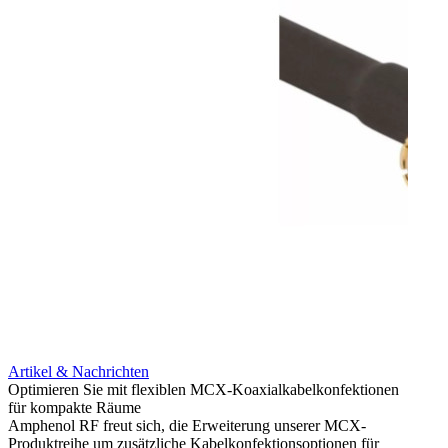
Artikel & Nachrichten
Artik
Optimieren Sie mit flexiblen MCX-Koaxialkabelkonfektionen
Erweit
für kompakte Räume
Konnek
Amphenol RF freut sich, die Erweiterung unserer MCX-
Amphe
Produktreihe um zusätzliche Kabelkonfektionsoptionen für
Produk