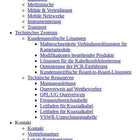
Medizinische
Militär & Verteidigung
Mobile Netzwerke
Instrumentierung
Transport
Technisches Zentrum
Kundenspezifische Lösungen
Maßgeschneiderte Verbindungslösungen für
Kameramodule
Modifikationen bestehender Produkte
Lösungen für die Kabelkonfektionierung
Optimierung der PCB-Einführung
Kundenspezifische Board-to-Board-Lösungen
Technische Ressourcen
Montageanleitung
Querverweis auf Wettbewerber
QPL/UG Querverweis
Frequenzbereichstabelle
Leitfaden für Koaxialkabel
Leitfaden für Koaxialkabel
VSWR-Umrechnungstabelle
Kontakt
Kontakt
Vertriebspartner
Lokale Repräsentanten