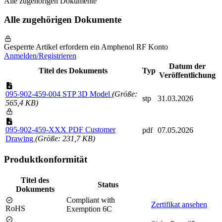
Alle zugehörigen Dokumente
Alle zugehörigen Dokumente
Gesperrte Artikel erfordern ein Amphenol RF Konto
Anmelden/Registrieren
Datum der
Titel des Dokuments
Typ
Veröffentlichung
095-902-459-004 STP 3D Model
(Größe:
stp
31.03.2026
565,4 KB)
095-902-459-XXX PDF Customer
pdf
07.05.2026
Drawing
(Größe: 231,7 KB)
Produktkonformität
Titel des
Status
Dokuments
Compliant with
Zertifikat ansehen
RoHS
Exemption 6C