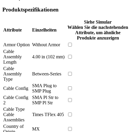
Produktspezifikationen
Siehe Simular
Wählen Sie die nachstehenden
Attribute
Einzelheiten
Attribute, um ähnliche
Produkte anzuzeigen
Armor Option
Without Armor
Cable
Assembly
4.00 in (102 mm)
Length
Cable
Assembly
Between-Series
Type
SMA Plug to
Cable Config
SMP Plug
Cable Config
SMA Pl Str to
2
SMP Pl Str
Cable Type
Cable
Times TFlex 405
Assemblies
Country of
MX
Origin