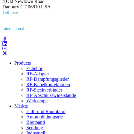
4 Old Newtown Road
Danbury CT 06810 USA
Toll Free
(800) 627​-7100
International
(203) 743​-9272
Products
Zubehör
RF-Adapter
RF-Dämpfungsglieder
RF-Kabelkonfektionen
RF-Steckverbinder
RF-Abschlusswiderstände
Werkzeuge
Märkte
Luft- und Raumfahrt
Automobilindustrie
Breitband
Sendung
Industriell