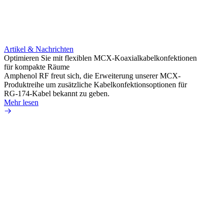
Artikel & Nachrichten
Artik
Optimieren Sie mit flexiblen MCX-Koaxialkabelkonfektionen
Erweit
für kompakte Räume
Konnek
Amphenol RF freut sich, die Erweiterung unserer MCX-
Amphe
Produktreihe um zusätzliche Kabelkonfektionsoptionen für
Produk
RG-174-Kabel bekannt zu geben.
einer 
Mehr lesen
könne
Mehr 