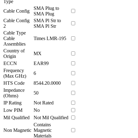
Type
SMA Plug to
Cable Config
SMA Plug
Cable Config
SMA Pl Str to
2
SMA Pl Str
Cable Type
Cable
Times LMR-195
Assemblies
Country of
MX
Origin
ECCN
EAR99
Frequency
6
(Max GHz)
HTS Code
8544.20.0000
Impedance
50
(Ohms)
IP Rating
Not Rated
Low PIM
No
Mil Qualified
Not Mil Qualified
Contains
Non Magnetic
Magnetic
Materials