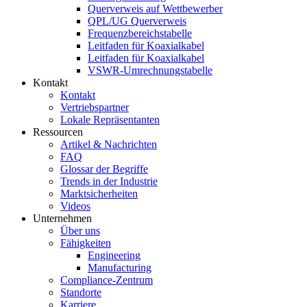
Querverweis auf Wettbewerber
QPL/UG Querverweis
Frequenzbereichstabelle
Leitfaden für Koaxialkabel
Leitfaden für Koaxialkabel
VSWR-Umrechnungstabelle
Kontakt
Kontakt
Vertriebspartner
Lokale Repräsentanten
Ressourcen
Artikel & Nachrichten
FAQ
Glossar der Begriffe
Trends in der Industrie
Marktsicherheiten
Videos
Unternehmen
Über uns
Fähigkeiten
Engineering
Manufacturing
Compliance-Zentrum
Standorte
Karriere