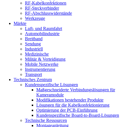
RF-Kabelkonfektionen
RF-Steckverbinder
RF-Abschlusswiderstände
Werkzeuge
Märkte
Luft- und Raumfahrt
Automobilindustrie
Breitband
Sendung
Industriell
Medizinische
Militär & Verteidigung
Mobile Netzwerke
Instrumentierung
Transport
Technisches Zentrum
Kundenspezifische Lösungen
Maßgeschneiderte Verbindungslösungen für
Kameramodule
Modifikationen bestehender Produkte
Lösungen für die Kabelkonfektionierung
Optimierung der PCB-Einführung
Kundenspezifische Board-to-Board-Lösungen
Technische Ressourcen
Montageanleitung