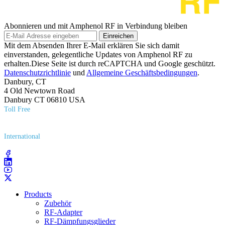
Abonnieren und mit Amphenol RF in Verbindung bleiben
Einreichen
Mit dem Absenden Ihrer E-Mail erklären Sie sich damit
einverstanden, gelegentliche Updates von Amphenol RF zu
erhalten.Diese Seite ist durch reCAPTCHA und Google geschützt.
Datenschutzrichtlinie
und
Allgemeine Geschäftsbedingungen
.
Danbury, CT
4 Old Newtown Road
Danbury CT 06810 USA
Toll Free
(800) 627​-7100
International
(203) 743​-9272
Products
Zubehör
RF-Adapter
RF-Dämpfungsglieder