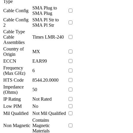
Type
SMA Plug to
Cable Config
SMA Plug
Cable Config
SMA Pl Str to
2
SMA Pl Str
Cable Type
Cable
Times LMR-240
Assemblies
Country of
MX
Origin
ECCN
EAR99
Frequency
6
(Max GHz)
HTS Code
8544.20.0000
Impedance
50
(Ohms)
IP Rating
Not Rated
Low PIM
No
Mil Qualified
Not Mil Qualified
Contains
Non Magnetic
Magnetic
Materials