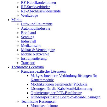
RF-Kabelkonfektionen
RF-Steckverbinder
RF-Abschlusswiderstände
Werkzeuge
Märkte
Luft- und Raumfahrt
Automobilindustrie
Breitband
Sendung
Industriell
Medizinische
Militär & Verteidigung
Mobile Netzwerke
Instrumentierung
Transport
Technisches Zentrum
Kundenspezifische Lösungen
Maßgeschneiderte Verbindungslösungen für
Kameramodule
Modifikationen bestehender Produkte
Lösungen für die Kabelkonfektionierung
Optimierung der PCB-Einführung
Kundenspezifische Board-to-Board-Lösungen
Technische Ressourcen
Montageanleitung