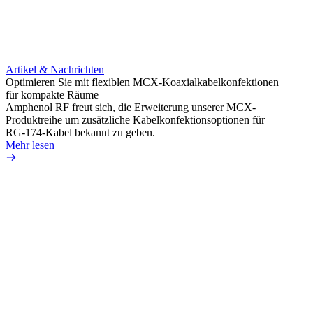
Artikel & Nachrichten
Artik
Optimieren Sie mit flexiblen MCX-Koaxialkabelkonfektionen
Erweit
für kompakte Räume
Konnek
Amphenol RF freut sich, die Erweiterung unserer MCX-
Amphe
Produktreihe um zusätzliche Kabelkonfektionsoptionen für
Produk
RG-174-Kabel bekannt zu geben.
einer 
Mehr lesen
könne
Mehr 