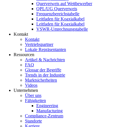
Querverweis auf Wettbewerber
QPL/UG Querverweis
Frequenzbereichstabelle
Leitfaden für Koaxialkabel
Leitfaden für Koaxialkabel
VSWR-Umrechnungstabelle
Kontakt
Kontakt
Vertriebspartner
Lokale Repräsentanten
Ressourcen
Artikel & Nachrichten
FAQ
Glossar der Begriffe
Trends in der Industrie
Marktsicherheiten
Videos
Unternehmen
Über uns
Fähigkeiten
Engineering
Manufacturing
Compliance-Zentrum
Standorte
Karriere