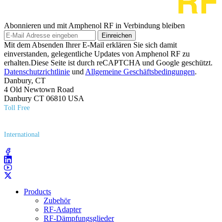
Abonnieren und mit Amphenol RF in Verbindung bleiben
Einreichen
Mit dem Absenden Ihrer E-Mail erklären Sie sich damit
einverstanden, gelegentliche Updates von Amphenol RF zu
erhalten.Diese Seite ist durch reCAPTCHA und Google geschützt.
Datenschutzrichtlinie
und
Allgemeine Geschäftsbedingungen
.
Danbury, CT
4 Old Newtown Road
Danbury CT 06810 USA
Toll Free
(800) 627​-7100
International
(203) 743​-9272
Products
Zubehör
RF-Adapter
RF-Dämpfungsglieder