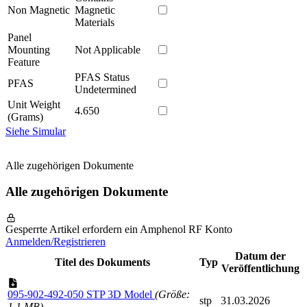
Non Magnetic
Magnetic
Materials
Panel
Mounting
Not Applicable
Feature
PFAS Status
PFAS
Undetermined
Unit Weight
4.650
(Grams)
Siehe Simular
Alle zugehörigen Dokumente
Alle zugehörigen Dokumente
Gesperrte Artikel erfordern ein Amphenol RF Konto
Anmelden/Registrieren
Datum der
Titel des Dokuments
Typ
Veröffentlichung
095-902-492-050 STP 3D Model
(Größe:
stp
31.03.2026
1,1 MB)