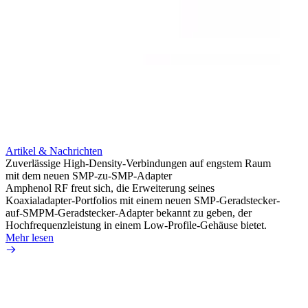
Artikel & Nachrichten
Artik
Zuverlässige High-Density-Verbindungen auf engstem Raum
Optim
mit dem neuen SMP-zu-SMP-Adapter
für k
Amphenol RF freut sich, die Erweiterung seines
Amphe
Koaxialadapter-Portfolios mit einem neuen SMP-Geradstecker-
Produk
auf-SMPM-Geradstecker-Adapter bekannt zu geben, der
RG-17
Hochfrequenzleistung in einem Low-Profile-Gehäuse bietet.
Mehr 
Mehr lesen