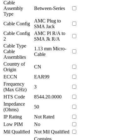
Cable
Assembly
Between-Series
Type
AMC Plug to
Cable Config
SMA Jack
Cable Config
AMC Pl R/A to
2
SMA Jk R/A
Cable Type
1.13 mm Micro-
Cable
Cable
Assemblies
Country of
CN
Origin
ECCN
EAR99
Frequency
3
(Max GHz)
HTS Code
8544.20.0000
Impedance
50
(Ohms)
IP Rating
Not Rated
Low PIM
No
Mil Qualified
Not Mil Qualified
Contains