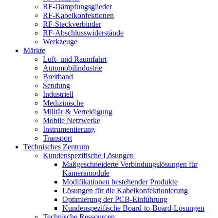
RF-Dämpfungsglieder
RF-Kabelkonfektionen
RF-Steckverbinder
RF-Abschlusswiderstände
Werkzeuge
Märkte
Luft- und Raumfahrt
Automobilindustrie
Breitband
Sendung
Industriell
Medizinische
Militär & Verteidigung
Mobile Netzwerke
Instrumentierung
Transport
Technisches Zentrum
Kundenspezifische Lösungen
Maßgeschneiderte Verbindungslösungen für
Kameramodule
Modifikationen bestehender Produkte
Lösungen für die Kabelkonfektionierung
Optimierung der PCB-Einführung
Kundenspezifische Board-to-Board-Lösungen
Technische Ressourcen