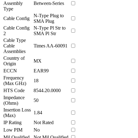
Assembly
Between-Series
Type
N-Type Plug to
Cable Config
SMA Plug
Cable Config
N-Type Pl Str to
2
SMA Pl Str
Cable Type
Cable
Times AA-60091
Assemblies
Country of
MX
Origin
ECCN
EAR99
Frequency
18
(Max GHz)
HTS Code
8544.20.0000
Impedance
50
(Ohms)
Insertion Loss
1.84
(Max)
IP Rating
Not Rated
Low PIM
No
Mil Qualified
Not Mil Qualified