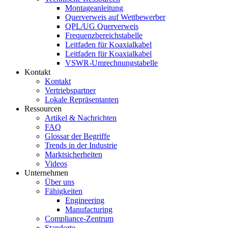
Montageanleitung
Querverweis auf Wettbewerber
QPL/UG Querverweis
Frequenzbereichstabelle
Leitfaden für Koaxialkabel
Leitfaden für Koaxialkabel
VSWR-Umrechnungstabelle
Kontakt
Kontakt
Vertriebspartner
Lokale Repräsentanten
Ressourcen
Artikel & Nachrichten
FAQ
Glossar der Begriffe
Trends in der Industrie
Marktsicherheiten
Videos
Unternehmen
Über uns
Fähigkeiten
Engineering
Manufacturing
Compliance-Zentrum
Standorte