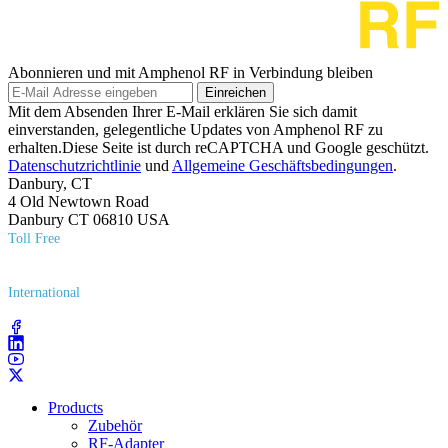
Abonnieren und mit Amphenol RF in Verbindung bleiben
Einreichen
Mit dem Absenden Ihrer E-Mail erklären Sie sich damit
einverstanden, gelegentliche Updates von Amphenol RF zu
erhalten.Diese Seite ist durch reCAPTCHA und Google geschützt.
Datenschutzrichtlinie
und
Allgemeine Geschäftsbedingungen
.
Danbury, CT
4 Old Newtown Road
Danbury CT 06810 USA
Toll Free
(800) 627​-7100
International
(203) 743​-9272
Products
Zubehör
RF-Adapter