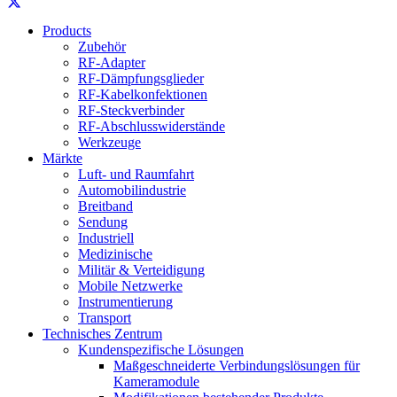
Products
Zubehör
RF-Adapter
RF-Dämpfungsglieder
RF-Kabelkonfektionen
RF-Steckverbinder
RF-Abschlusswiderstände
Werkzeuge
Märkte
Luft- und Raumfahrt
Automobilindustrie
Breitband
Sendung
Industriell
Medizinische
Militär & Verteidigung
Mobile Netzwerke
Instrumentierung
Transport
Technisches Zentrum
Kundenspezifische Lösungen
Maßgeschneiderte Verbindungslösungen für
Kameramodule