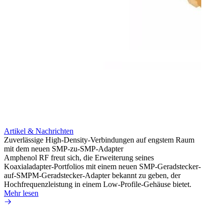
Artikel & Nachrichten
Artik
Zuverlässige High-Density-Verbindungen auf engstem Raum
Anti-
mit dem neuen SMP-zu-SMP-Adapter
Instal
Amphenol RF freut sich, die Erweiterung seines
Amphen
Koaxialadapter-Portfolios mit einem neuen SMP-Geradstecker-
SMA-P
auf-SMPM-Geradstecker-Adapter bekannt zu geben, der
Lötste
Hochfrequenzleistung in einem Low-Profile-Gehäuse bietet.
Mehr 
Mehr lesen