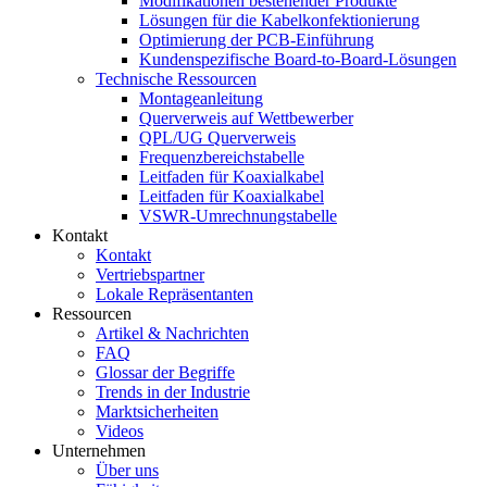
Modifikationen bestehender Produkte
Lösungen für die Kabelkonfektionierung
Optimierung der PCB-Einführung
Kundenspezifische Board-to-Board-Lösungen
Technische Ressourcen
Montageanleitung
Querverweis auf Wettbewerber
QPL/UG Querverweis
Frequenzbereichstabelle
Leitfaden für Koaxialkabel
Leitfaden für Koaxialkabel
VSWR-Umrechnungstabelle
Kontakt
Kontakt
Vertriebspartner
Lokale Repräsentanten
Ressourcen
Artikel & Nachrichten
FAQ
Glossar der Begriffe
Trends in der Industrie
Marktsicherheiten
Videos
Unternehmen
Über uns