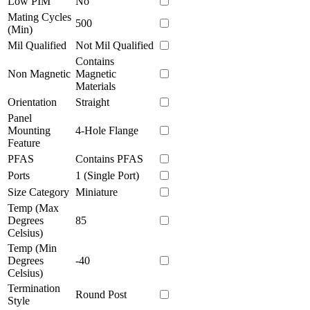
Low PIM
No
Mating Cycles
500
(Min)
Mil Qualified
Not Mil Qualified
Contains
Non Magnetic
Magnetic
Materials
Orientation
Straight
Panel
Mounting
4-Hole Flange
Feature
PFAS
Contains PFAS
Ports
1 (Single Port)
Size Category
Miniature
Temp (Max
Degrees
85
Celsius)
Temp (Min
Degrees
-40
Celsius)
Termination
Round Post
Style